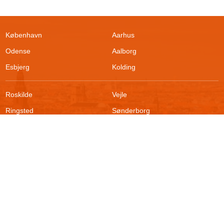
København
Aarhus
Odense
Aalborg
Esbjerg
Kolding
Roskilde
Vejle
Ringsted
Sønderborg
FAQ
Sikkerhed
Kontakt
Vilkår
Om boligportalen
Fortrydelsesret
Blog
Persondatapolitik
For udlejere
Klageadgang
Presse