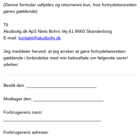
(Denne formular udfyldes og returneres kun, hvis fortrydelsesretten
gøres gældende)
Til:
Akutbolig.dk ApS Niels Bohrs Vej 61 8660 Skanderborg
E-mail:
kontakt@akutbolig.dk
Jeg meddeler herved, at jeg ønsker at gøre fortrydelsesretten
gældende i forbindelse med min købsaftale om følgende varer/
ydelser:
Bestilt den:
_
_
_
_
_
_
_
_
_
_
_
_
_
_
_
_
_
_
_
_
_
_
_
_
_
_
_
_
Modtaget den:
_
_
_
_
_
_
_
_
_
_
_
_
_
_
_
_
_
_
_
_
_
_
_
_
_
_
_
_
Forbrugerens navn:
_
_
_
_
_
_
_
_
_
_
_
_
_
_
_
_
_
_
_
_
_
_
_
_
_
_
_
_
_
_
_
_
_
_
_
_
_
_
_
Forbrugerens adresse:
_
_
_
_
_
_
_
_
_
_
_
_
_
_
_
_
_
_
_
_
_
_
_
_
_
_
_
_
_
_
_
_
_
_
_
_
_
_
_