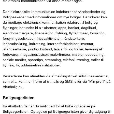
elektronisk kommunikation via disse medier også.
Den elektroniske kommunikation indebærer servicebeskeder og
Boligbeskeder med informationer om nye boliger. Derudover kan
du modtage elektronisk kommunikation relateret til bolig og
flytninger, herunder bl.a.: alarmer, apps, banker, dagtilbud,
ejendomsmæglere, finansiering, flytning, flyttefirmaer, forsikring,
forsyningsselskaber, fritidsaktiviteter, håndværkere,
indbrudssikring, indretning, internetforbindelser, inventar,
istandsættelse, juridisk bistand, leje af bil og trailer, levering af
fødevarer, magasiner/aviser, malerfirmaer, møbler, opbevaring,
sociale medier, sparetips, streaming, telefoni, træning, trailer til
flytning, tv, uddannelsesinstitutioner.
Beskederne kan afmeldes via afmeldingslinket sidst i beskederne,
som bl.a. kommer i form af e-mails og SMS, eller via "Min profil" på
Akutbolig.dk.
Boligsøgerlisten
På Akutbolig.dk har du mulighed for at købe optagelse på
Boligsøgerlisten. Optagelse på Boligsøgerlisten giver dig adgang til