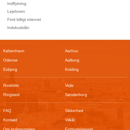
Indflytning:
Lejeloven
Find billigt internet
Indskudslån
København
Aarhus
Odense
Aalborg
Esbjerg
Kolding
Roskilde
Vejle
Ringsted
Sønderborg
FAQ
Sikkerhed
Kontakt
Vilkår
Om boligportalen
Fortrydelsesret