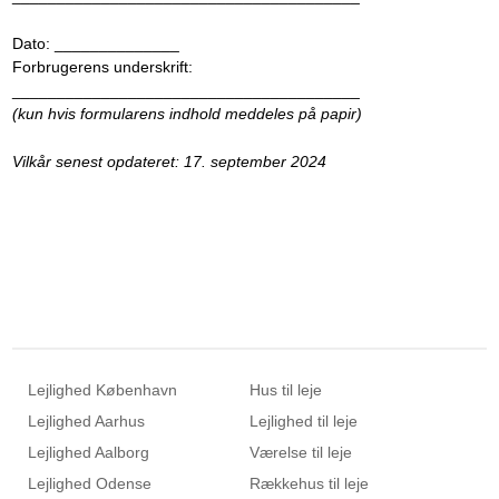
Dato:
_
_
_
_
_
_
_
_
_
_
_
_
_
_
Forbrugerens underskrift:
_
_
_
_
_
_
_
_
_
_
_
_
_
_
_
_
_
_
_
_
_
_
_
_
_
_
_
_
_
_
_
_
_
_
_
_
_
_
_
(kun hvis formularens indhold meddeles på papir)
Vilkår senest opdateret: 17. september 2024
Lejlighed København
Hus til leje
Lejlighed Aarhus
Lejlighed til leje
Lejlighed Aalborg
Værelse til leje
Lejlighed Odense
Rækkehus til leje