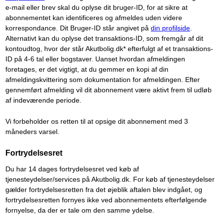
e-mail eller brev skal du oplyse dit bruger-ID, for at sikre at
abonnementet kan identificeres og afmeldes uden videre
korrespondance. Dit Bruger-ID står angivet på
din profilside
.
Alternativt kan du oplyse det transaktions-ID, som fremgår af dit
kontoudtog, hvor der står Akutbolig.dk
*
efterfulgt af et transaktions-
ID på 4-6 tal eller bogstaver. Uanset hvordan afmeldingen
foretages, er det vigtigt, at du gemmer en kopi af din
afmeldingskvittering som dokumentation for afmeldingen. Efter
gennemført afmelding vil dit abonnement være aktivt frem til udløb
af indeværende periode.
Vi forbeholder os retten til at opsige dit abonnement med 3
måneders varsel.
Fortrydelsesret
Du har 14 dages fortrydelsesret ved køb af
tjenesteydelser/services på Akutbolig.dk. For køb af tjenesteydelser
gælder fortrydelsesretten fra det øjeblik aftalen blev indgået, og
fortrydelsesretten fornyes ikke ved abonnementets efterfølgende
fornyelse, da der er tale om den samme ydelse.