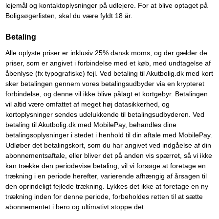
lejemål og kontaktoplysninger på udlejere. For at blive optaget på
Boligsøgerlisten, skal du være fyldt 18 år.
Betaling
Alle oplyste priser er inklusiv 25% dansk moms, og der gælder de
priser, som er angivet i forbindelse med et køb, med undtagelse af
åbenlyse (fx typografiske) fejl. Ved betaling til Akutbolig.dk med kort
sker betalingen gennem vores betalingsudbyder via en krypteret
forbindelse, og denne vil ikke blive pålagt et kortgebyr. Betalingen
vil altid være omfattet af meget høj datasikkerhed, og
kortoplysninger sendes udelukkende til betalingsudbyderen. Ved
betaling til Akutbolig.dk med MobilePay, behandles dine
betalingsoplysninger i stedet i henhold til din aftale med MobilePay.
Udløber det betalingskort, som du har angivet ved indgåelse af din
abonnementsaftale, eller bliver det på anden vis spærret, så vi ikke
kan trække den periodevise betaling, vil vi forsøge at foretage en
trækning i en periode herefter, varierende afhængig af årsagen til
den oprindeligt fejlede trækning. Lykkes det ikke at foretage en ny
trækning inden for denne periode, forbeholdes retten til at sætte
abonnementet i bero og ultimativt stoppe det.