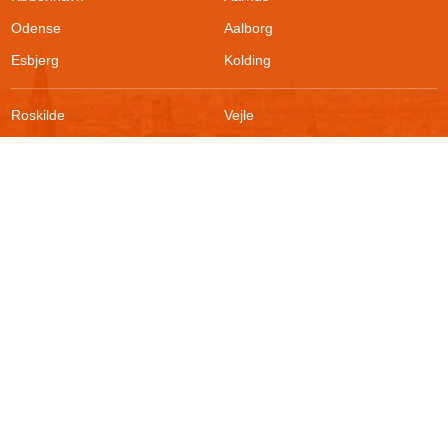
Odense
Aalborg
Esbjerg
Kolding
Roskilde
Vejle
Ringsted
Sønderborg
FAQ
Sikkerhed
Kontakt
Vilkår
Om boligportalen
Fortrydelsesret
Blog
Persondatapolitik
For udlejere
Klageadgang
Presse
© 2026
Akutbolig.dk ApS