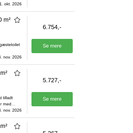
s og
1. okt. 2026
0 m²
6.754,-
gæstetoilet
Se mere
jellerup,
4. nov. 2026
 m²
5.727,-
 tilladt
Se mere
er med
ndbydende
4. nov. 2026
 m²