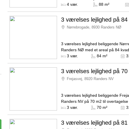
månedlige husleje er på 4.265 kroner
Kilde: BoligSyd
4 vær.
88 m²
Indskuddet for boligen er...
3 værelses lejlighed på 84
Nørrebrogade, 8930 Randers NØ
3 værelses lejlighed beliggende Nør
Randers NØ med et areal på 84 kvad
ledig fra den 1. november 2026. Husl
Kilde: RandersBolig
3 vær.
84 m²
3
5.230 kroner...
3 værelses lejlighed på 70
Frejasvej, 8920 Randers NV
3 værelses lejlighed beliggende Freja
Randers NV på 70 m2 til overtagelse 
november 2026. Huslejen er på 3.9
Kilde: RandersBolig
3 vær.
70 m²
3
forbrug er sat til 1.092...
3 værelses lejlighed på 81