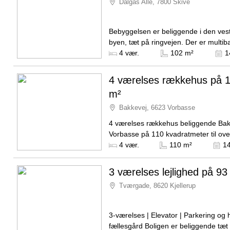
Dalgas Alle, 7800 Skive
Bebyggelsen er beliggende i den vestl
byen, tæt på ringvejen. Der er multi
legepladser til børnene, en del garag
Kilde: aab boligudlejning
4 vær.
102 m²
1
beboerne samt...
4 værelses rækkehus på 
m²
Bakkevej, 6623 Vorbasse
4 værelses rækkehus beliggende Bak
Vorbasse på 110 kvadratmeter til ove
den 15. september 2026. Den måned
Kilde: Bovia
4 vær.
110 m²
14
husleje udgør 8.777 kroner...
3 værelses lejlighed på 93
Tværgade, 8620 Kjellerup
3-værelses | Elevator | Parkering og 
fællesgård Boligen er beliggende tæt på