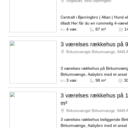
Angelkær, 8850 Bjerringbro
Centralt i Bjerringbro | Altan | Hund el
tilladt Her får du en rummelig 4-værelses
lejlighed centralt placeret i Bjerringbr
Kilde: Boligselskabet Sct. Jørgen
4 vær.
87 m²
1
Lejligheden ligger...
3 værelses rækkehus på 
Birkumvænget Birkumvænge, 9440 
3 værelses rækkehus på Birkumvæng
Birkumvænge, Aabybro med et areal
kvadratmeter ledig fra d. 1. oktober 
Kilde: Domea
3 vær.
98 m²
30
månedlige husleje udgør 8.308...
3 værelses rækkehus på 
m²
Birkumvænget Birkumvænge, 9440 
3 værelses rækkehus beliggende Bi
Birkumvænge, Aabybro med et areal