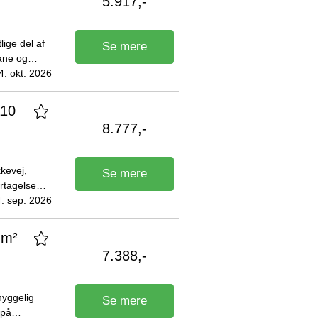
5.917,-
ige del af
Se mere
bane og
er for
4. okt. 2026
110
8.777,-
kevej,
Se mere
rtagelse
lige
. sep. 2026
 m²
7.388,-
hyggelig
Se mere