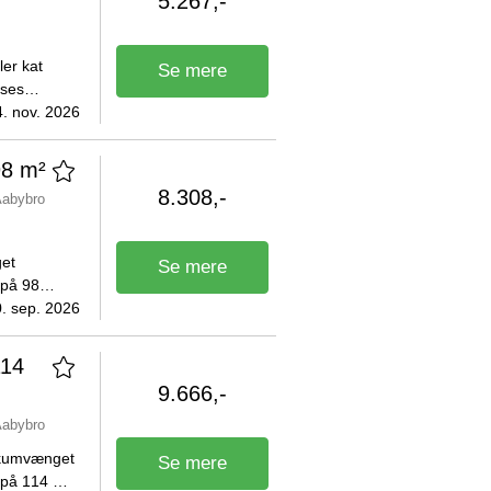
5.267,-
ler kat
Se mere
o.
4. nov. 2026
98 m²
8.308,-
Aabybro
et
Se mere
 på 98
2026. Den
. sep. 2026
114
9.666,-
Aabybro
rkumvænget
Se mere
 på 114 m2.