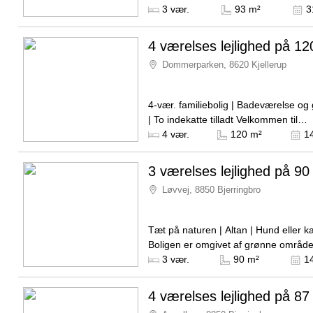
Kjellerups bymidte. Lejligheden er ly
Kilde: Boligselskabet Sct. Jørgen
3 vær.
93 m²
3
velindrettet, og bygningen...
4 værelses lejlighed på 12
Dommerparken, 8620 Kjellerup
4-vær. familiebolig | Badeværelse og 
| To indekatte tilladt Velkommen til
Dommerparken i den nordlige del af K
Kilde: Boligselskabet Sct. Jørgen
4 vær.
120 m²
1
tæt på et fantastisk...
3 værelses lejlighed på 90
Løvvej, 8850 Bjerringbro
Tæt på naturen | Altan | Hund eller kat
Boligen er omgivet af grønne områd
masser af liv, gode legepladser og i
Kilde: Boligselskabet Sct. Jørgen
3 vær.
90 m²
1
fællesarealer...
4 værelses lejlighed på 87