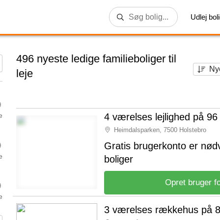
Udlej bol
496 nyeste ledige familieboliger til
leje
4 værelses lejlighed på 96
e
Heimdalsparken, 7500 Holstebro
Gratis brugerkonto er nød
e
boliger
Opret bruger fo
e
3 værelses rækkehus på 