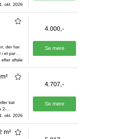
eje udgør
1. okt. 2026
4.000,-
en, der har
Se mere
 i et par
iggenhed:
efter aftale
 m²
4.707,-
ller kat
Se mere
ede Madsens
1. okt. 2026
2 m²