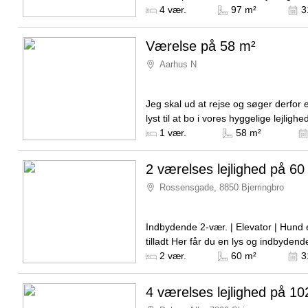
november 2026. Den månedlige husl
Kilde: Hobro Boligforening
4 vær.
97 m²
3
6.129 kr og forbrug...
Værelse på 58 m²
Aarhus N
Jeg skal ud at rejse og søger derfor 
lyst til at bo i vores hyggelige lejlighed
måneder. Periode: 16.08.–28.01. Bel
1 vær.
58 m²
Aarhus...
2 værelses lejlighed på 60
Rossensgade, 8850 Bjerringbro
Indbydende 2-vær. | Elevator | Hund e
tilladt Her får du en lys og indbydende 2-
værelses lejlighed i det nu ombygg
Kilde: Boligselskabet Sct. Jørgen
2 vær.
60 m²
3
Hotel i Bjerringbro...
4 værelses lejlighed på 10