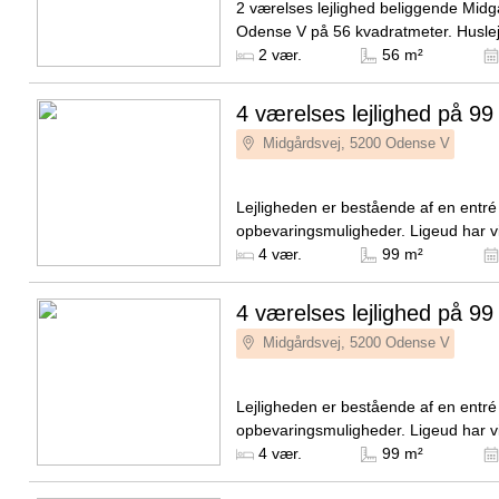
2 værelses lejlighed beliggende Midg
Odense V på 56 kvadratmeter. Husle
7.650 DKK og forbrug er sat til 300 
Kilde: EDC
2 vær.
56 m²
4 værelses lejlighed på 99
Midgårdsvej, 5200 Odense V
Lejligheden er bestående af en entr
opbevaringsmuligheder. Ligeud har v
badeværelset som er i lækre og mod
Kilde: NextKey
4 vær.
99 m²
elementer og med en vaskesøjle...
4 værelses lejlighed på 99
Midgårdsvej, 5200 Odense V
Lejligheden er bestående af en entr
opbevaringsmuligheder. Ligeud har v
badeværelset som er i lækre og mod
Kilde: NextKey
4 vær.
99 m²
elementer og med en vaskesøjle...