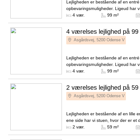
Lejligheden er bestående af en entr
opbevaringsmuligheder. Ligeud har v
badeværelset som er i lækre og mod
Kilde: NextKey
4 vær.
99 m²
elementer og med en vaskesøjle...
4 værelses lejlighed på 99
Asgårdsvej, 5200 Odense V
Lejligheden er bestående af en entr
opbevaringsmuligheder. Ligeud har v
badeværelset som er i lækre og mod
Kilde: NextKey
4 vær.
99 m²
elementer og med en vaskesøjle...
2 værelses lejlighed på 59
Asgårdsvej, 5200 Odense V
Lejligheden er bestående af en lille e
ene side har vi stuen, hvor der er et d
moderne køkken med opvaskemaskine,
Kilde: NextKey
2 vær.
59 m²
et spisebord...