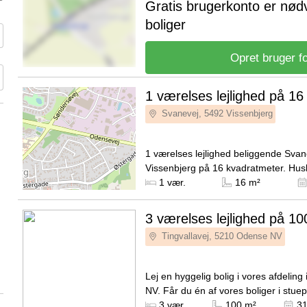
Gratis brugerkonto er nød
boliger
Opret bruger fo
1 værelses lejlighed på 16
Svanevej, 5492 Vissenbjerg
1 værelses lejlighed beliggende Svan
Vissenbjerg på 16 kvadratmeter. Husl
2.500 kroner. Lejligheden har ikke hus
Kilde: Leje-portalen.dk
1 vær.
16 m²
3 værelses lejlighed på 10
Tingvallavej, 5210 Odense NV
Lej en hyggelig bolig i vores afdeling
NV. Får du én af vores boliger i stuep
tilknyttet en dejlig stor terrasse, og f
Kilde: Boligkontoret Danmark
3 vær.
100 m²
31