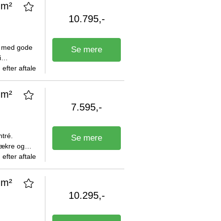
 m²
10.795,-
é med gode
Se mere
i
erne
efter aftale
 m²
7.595,-
ntré.
Se mere
lækre og
øjle. I den
efter aftale
 m²
10.295,-