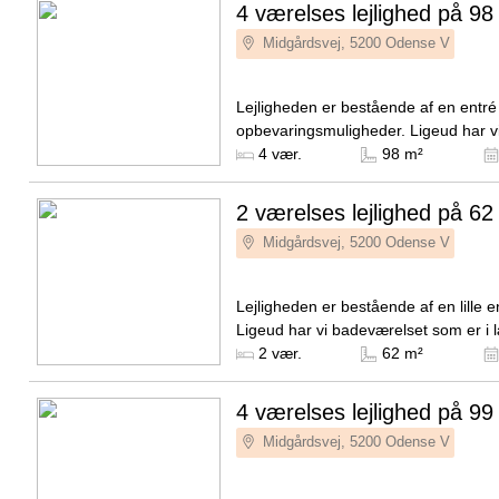
4 værelses lejlighed på 98
Midgårdsvej, 5200 Odense V
Lejligheden er bestående af en entr
opbevaringsmuligheder. Ligeud har v
badeværelset som er i lækre og mod
Kilde: NextKey
4 vær.
98 m²
elementer og med en vaskesøjle...
2 værelses lejlighed på 62
Midgårdsvej, 5200 Odense V
Lejligheden er bestående af en lille e
Ligeud har vi badeværelset som er i 
moderne elementer og med en vaskes
Kilde: NextKey
2 vær.
62 m²
ene side har...
4 værelses lejlighed på 99
Midgårdsvej, 5200 Odense V