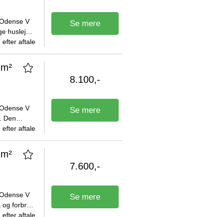
, Odense V
Se mere
ge husleje
0 DKK.
efter aftale
 m²
8.100,-
, Odense V
Se mere
. Den
og forbrug
efter aftale
 m²
7.600,-
, Odense V
Se mere
 og forbrug
efter aftale