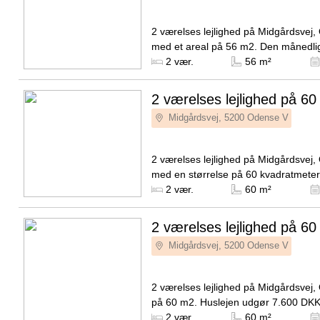
2 værelses lejlighed på Midgårdsvej
med et areal på 56 m2. Den månedli
er på 7.995 DKK og forbrug er på 30
Kilde: EDC
2 vær.
56 m²
2 værelses lejlighed på 60
Midgårdsvej, 5200 Odense V
2 værelses lejlighed på Midgårdsvej
med en størrelse på 60 kvadratmeter
månedlige husleje udgør 8.100 DKK 
Kilde: EDC
2 vær.
60 m²
er på 300 DKK.
2 værelses lejlighed på 60
Midgårdsvej, 5200 Odense V
2 værelses lejlighed på Midgårdsvej
på 60 m2. Huslejen udgør 7.600 DKK
er på 300 DKK.
Kilde: EDC
2 vær.
60 m²