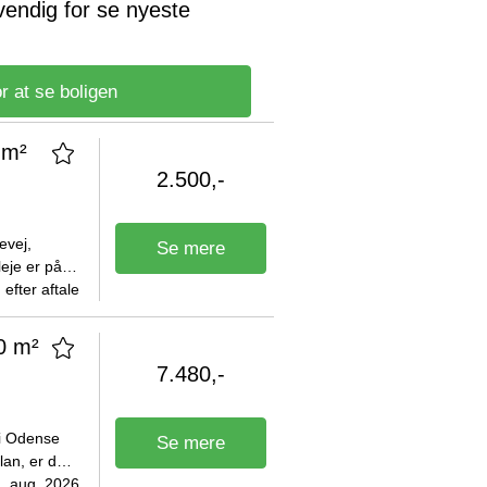
vendig for se nyeste
r at se boligen
 m²
2.500,-
evej,
Se mere
eje er på
dyr tilladt.
efter aftale
0 m²
7.480,-
 i Odense
Se mere
lan, er der
år du en
. aug. 2026