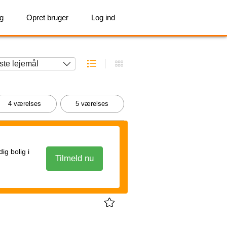
ig
Opret bruger
Log ind
4 værelses
5 værelses
g bolig i
Tilmeld nu