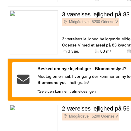
3 værelses lejlighed på 83
Midgårdsvej, 5200 Odense V
3 værelses lejlighed beliggende Midg
Odense V med et areal på 83 kvadra
månedlige husleje udgør 10.500 kro
Kilde: EDC
3 vær.
83 m²
forbrug er på 400 kroner.
Besked om nye lejeboliger i Blommenslyst?
Modtag en e-mail, hver gang der kommer en ny ledi
Blommenslyst
-
helt gratis!
*Servicen kan nemt afmeldes igen
2 værelses lejlighed på 56
Midgårdsvej, 5200 Odense V