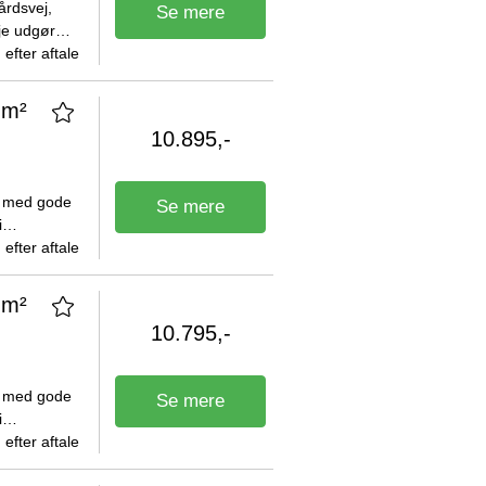
årdsvej,
Se mere
je udgør
DKK.
efter aftale
 m²
10.895,-
é med gode
Se mere
i
erne
efter aftale
 m²
10.795,-
é med gode
Se mere
i
erne
efter aftale