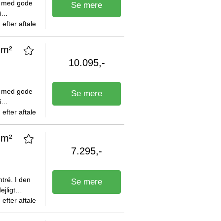
é med gode
Se mere
i
erne
efter aftale
 m²
10.095,-
é med gode
Se mere
i
erne
efter aftale
 m²
7.295,-
ntré. I den
Se mere
ejligt
 plads til
efter aftale