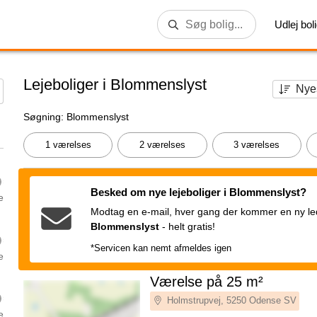
Udlej bol
Lejeboliger i Blommenslyst
Søgning: Blommenslyst
1 værelses
2 værelses
3 værelses
Besked om nye lejeboliger i Blommenslyst?
e
Modtag en e-mail, hver gang der kommer en ny ledi
Blommenslyst
-
helt gratis!
*Servicen kan nemt afmeldes igen
e
Værelse på 25 m²
Holmstrupvej, 5250 Odense SV
e