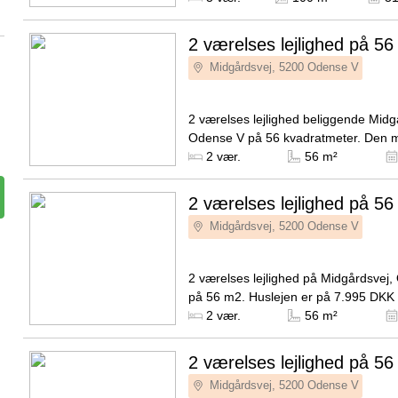
bolig...
2 værelses lejlighed på 56
Midgårdsvej, 5200 Odense V
2 værelses lejlighed beliggende Midg
Odense V på 56 kvadratmeter. Den 
husleje er på 7.995 kroner og forbru
Kilde: EDC
2 vær.
56 m²
kroner.
2 værelses lejlighed på 56
Midgårdsvej, 5200 Odense V
2 værelses lejlighed på Midgårdsvej
på 56 m2. Huslejen er på 7.995 DKK 
er sat til 300 DKK.
Kilde: EDC
2 vær.
56 m²
2 værelses lejlighed på 56
Midgårdsvej, 5200 Odense V