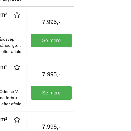
 m²
7.995,-
årdsvej,
Se mere
månedlige
g er på 300
efter aftale
 m²
7.995,-
, Odense V
Se mere
og forbrug
efter aftale
 m²
7.995,-