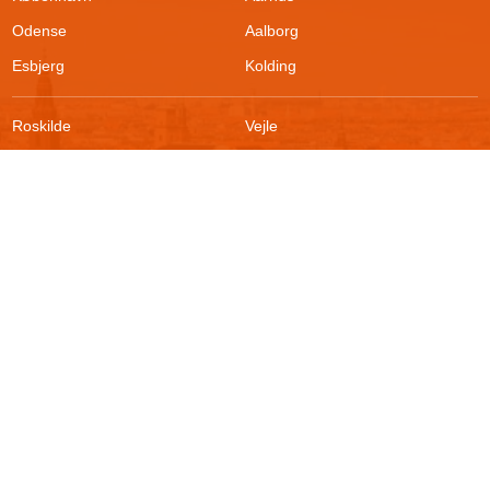
Odense
Aalborg
Esbjerg
Kolding
Roskilde
Vejle
Ringsted
Sønderborg
FAQ
Sikkerhed
Kontakt
Vilkår
Om boligportalen
Fortrydelsesret
Blog
Persondatapolitik
For udlejere
Klageadgang
Presse
© 2026
Akutbolig.dk ApS