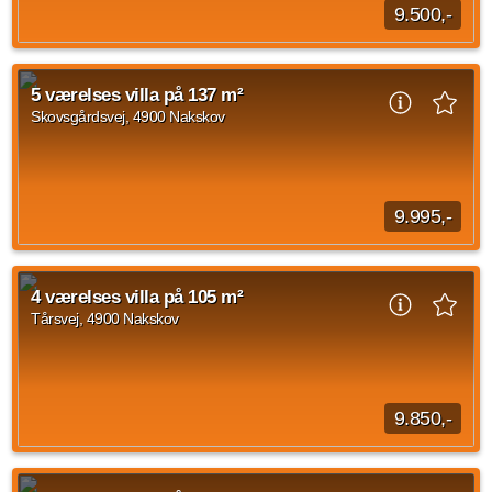
9.500,-
4 værelses villa beliggende Stormarks Allé, Nakskov med et
areal på 126 m2. Den månedlige husleje er på 9.500 kroner.
5 værelses villa på 137 m²
Villaen har ikke husdyr tilladt.
Skovsgårdsvej, 4900 Nakskov
4 vær.
126 m²
efter aftale
9.995,-
Denne bolig tilbydes fra 1. juli 2026 fremstående nyrenoveret,
og klar til at modtage sine nye beboere.
4 værelses villa på 105 m²
Tårsvej, 4900 Nakskov
5 vær.
137 m²
efter aftale
9.850,-
4 værelses villa på Tårsvej, Nakskov på 105 kvadratmeter.
Husleje er på 9.850 kr. Der er ikke husdyr tilladt i villaen.