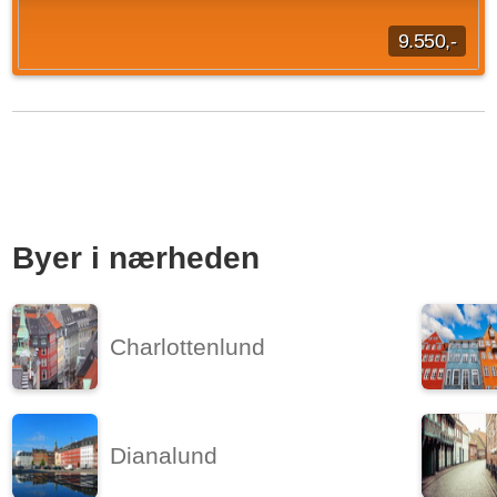
9.550,-
Drømmer du om god plads, rolige omgivelser og en stor
grund? Dette skønne hus i Holeby på Lolland kan være noget
for dig. Boligen omfatter 115 veludnyttede...
5 vær.
115 m²
efter aftale
Byer i nærheden
Charlottenlund
Dianalund