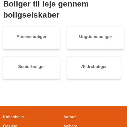
Boliger til leje gennem
boligselskaber
Almene boliger
Ungdomsboliger
Seniorboliger
Ældreboliger
København
Aarhus
Odense
Aalborg