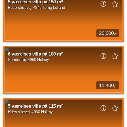
5 værelses villa på 150 m²
Pederstrupvej, 4943 Torrig Lolland
4 vær.
105 m²
efter aftale
20.000,-
Fuldt møbleret 1 1/2 plans hus udlejes. Har i brug for en
midlertidig bolig evt. ved boligskift eller forsikringsskade, vil
6 værelses villa på 180 m²
denne fuldt møbleret bolig...
Sønderhøj, 4960 Holeby
Kilde: Leje-portalen.dk
5 vær.
150 m²
efter aftale
11.400,-
Velkommen til en rummelig og velholdt villa på 180 m²,
beliggende på en 1.080 m² stor grund i et roligt villakvarter
5 værelses villa på 115 m²
med grønne omgivelser i Holeby...
Hillestolpevej, 4960 Holeby
6 vær.
180 m²
efter aftale