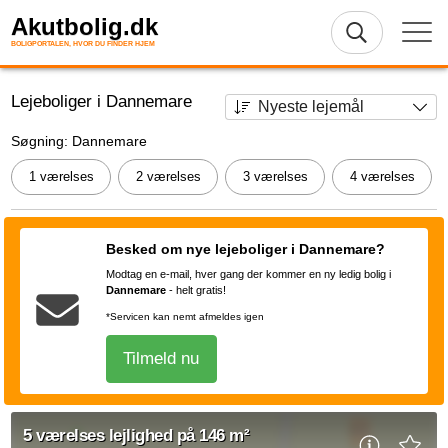
Akutbolig.dk
BOLIGPORTALEN, HVOR DU FINDER HJEM
Lejeboliger i Dannemare
Søgning: Dannemare
1 værelses
2 værelses
3 værelses
4 værelses
Besked om nye lejeboliger i Dannemare?
Modtag en e-mail, hver gang der kommer en ny ledig bolig i
Dannemare
-
helt gratis!
*Servicen kan nemt afmeldes igen
Tilmeld nu
5 værelses lejlighed på 146 m²