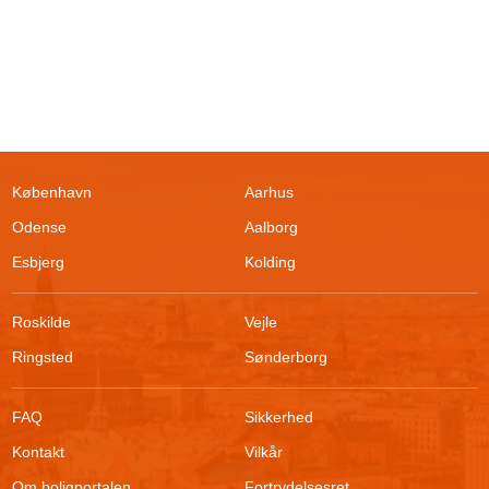
København
Aarhus
Odense
Aalborg
Esbjerg
Kolding
Roskilde
Vejle
Ringsted
Sønderborg
FAQ
Sikkerhed
Kontakt
Vilkår
Filtrer søgning
Om boligportalen
Fortrydelsesret