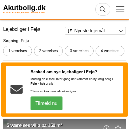
Akutbolig.dk
BOLIGPORTALEN, HVOR DU FINDER HJEM
Lejeboliger i Fejø
Søgning: Fejø
1 værelses
2 værelses
3 værelses
4 værelses
Besked om nye lejeboliger i Fejø?
Modtag en e-mail, hver gang der kommer en ny ledig bolig i
Fejø
-
helt gratis!
*Servicen kan nemt afmeldes igen
Tilmeld nu
5 værelses villa på 150 m²