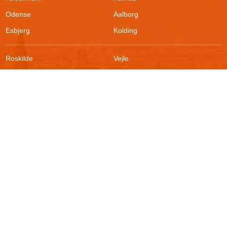
Odense
Aalborg
Esbjerg
Kolding
Roskilde
Vejle
Ringsted
Sønderborg
FAQ
Sikkerhed
Kontakt
Vilkår
Om boligportalen
Fortrydelsesret
Blog
Persondatapolitik
For udlejere
Klageadgang
Presse
© 2026
Akutbolig.dk ApS