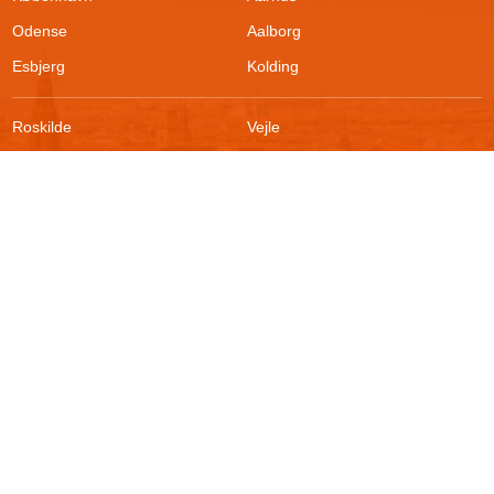
Odense
Aalborg
Esbjerg
Kolding
Roskilde
Vejle
Ringsted
Sønderborg
FAQ
Sikkerhed
Kontakt
Vilkår
Om boligportalen
Fortrydelsesret
Blog
Persondatapolitik
For udlejere
Klageadgang
Presse
© 2026
Akutbolig.dk ApS