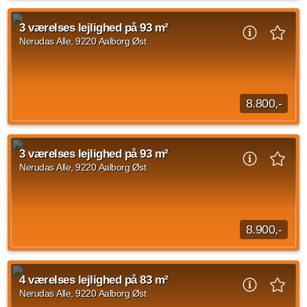
Velkommen indenfor i dette fantastiske 5-værelses rækkehus
på Elektravej. På én af de bedste beliggenheder i Gug finder
3 værelses lejlighed på 93 m²
man dette skønne rækkehus...
Nerudas Alle, 9220 Aalborg Øst
Kilde: Lejebolig Mægleren
5 vær.
150 m²
30. sep. 2026
8.800,-
Velkommen til Nerudas Allé 129, st. – en lys og moderne 3-
værelses lejlighed på 93 m² med god plads til både parret,
3 værelses lejlighed på 93 m²
den lille familie eller dig, der...
Nerudas Alle, 9220 Aalborg Øst
Kilde: Din Mægler
3 vær.
93 m²
14. okt. 2026
8.900,-
Lejligheden byder på 2 værelser, så de passer til både singler
og par, og er ligeledes indrettet med en stor køkkenalrum-
4 værelses lejlighed på 83 m²
stue i hjertet af boligen...
Nerudas Alle, 9220 Aalborg Øst
Kilde: Din Mægler