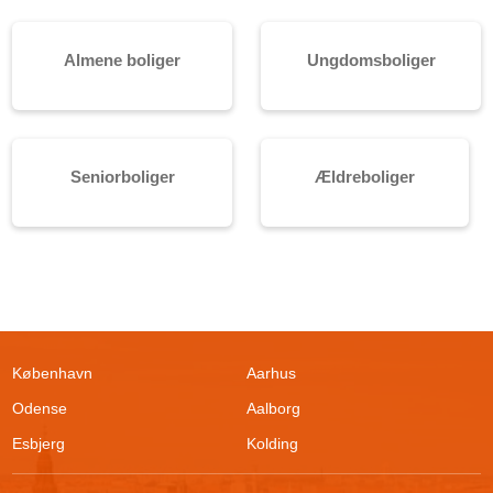
Almene boliger
Ungdomsboliger
Seniorboliger
Ældreboliger
København
Aarhus
Odense
Aalborg
Esbjerg
Kolding