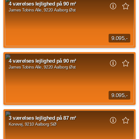
som passer til både singler, par og børnefamilier, og er
4 værelses lejlighed på 90 m²
ligeledes indrettet med en...
James Tobins Alle, 9220 Aalborg Øst
Kilde: Din Mægler
4 vær.
88 m²
31. okt. 2026
9.095,-
Velkommen indenfor i denne dejlige, delevenlige 4-værelses
lejlighed beliggende på James Tobins Alle. Lejligheden
4 værelses lejlighed på 90 m²
indeholder alt, du har brug for...
James Tobins Alle, 9220 Aalborg Øst
Kilde: Lejebolig Mægleren
4 vær.
90 m²
efter aftale
9.095,-
Velkommen indenfor i denne flotte, delevenlige 4-værelses
lejlighed beliggende på James Tobins Alle. Lejligheden
3 værelses lejlighed på 87 m²
indeholder alt, du har brug for - både...
Korevej, 9210 Aalborg SØ
Kilde: Lejebolig Mægleren
4 vær.
90 m²
efter aftale