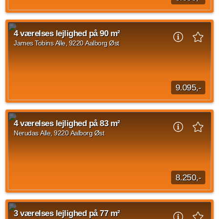
Lejlighederne byder på 2-4 værelser, så de passer til både
singler, par og børnefamilier, og er ligeledes indrettet med en
4 værelses lejlighed på 90 m²
stor køkkenalrum-stue i hjertet...
James Tobins Alle, 9220 Aalborg Øst
Kilde: Din Mægler
3 vær.
93 m²
31. aug. 2026
9.095,-
Velkommen indenfor i denne dejlige 4-værelses stuelejlighed
på James Tobins Alle. James Tobins Alle er beliggende tæt på
4 værelses lejlighed på 83 m²
AAU og motorvejen. Du har derfor...
Nerudas Alle, 9220 Aalborg Øst
Kilde: Lejebolig Mægleren
4 vær.
90 m²
efter aftale
8.250,-
Velkommen til denne lyse og moderne 4-værelses lejlighed på
83 m², beliggende i det attraktive boligområde Tranders Høje.
3 værelses lejlighed på 77 m²
Lejligheden har en gennemtænkt...