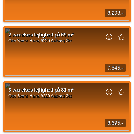
8.208,-
3 værelses lejlighed beliggende Korevej, Aalborg SØ med en
størrelse på 87 kvadratmeter ledig fra d. 15. august 2026.
2 værelses lejlighed på 69 m²
Husleje udgør 8.208 kroner.
Otto Sterns Have, 9220 Aalborg Øst
Kilde: Alabu Bolig
3 vær.
87 m²
14. aug. 2026
7.545,-
Velkommen indenfor i det nyopførte Gigantiumkvarter.
Gigantiumkvarteret er en del af Signaturbyen i Aalborg.
3 værelses lejlighed på 81 m²
Området byder på 277 boliger, som er perfekte...
Otto Sterns Have, 9220 Aalborg Øst
Kilde: Lejebolig Mægleren
2 vær.
69 m²
30. sep. 2026
8.695,-