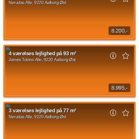
Nerudas Alle, 9220 Aalborg Øst
Kilde: Din Mægler
4 vær.
83 m²
30. sep. 2026
8.200,-
Velkommen til en lys og moderne 3-værelses lejlighed på 77
m² i Tranders Høje. Boligens naturlige samlingspunkt er det
4 værelses lejlighed på 93 m²
åbne køkken-alrum, hvor der er...
James Tobins Alle, 9220 Aalborg Øst
Kilde: Din Mægler
3 vær.
77 m²
30. sep. 2026
8.995,-
Velkommen indenfor i denne dejlige 4-værelses stuelejlighed
på James Tobins Alle. James Tobins Alle er beliggende tæt på
3 værelses lejlighed på 77 m²
AAU og motorvejen. Du har derfor...
Nerudas Alle, 9220 Aalborg Øst
Kilde: Lejebolig Mægleren
4 vær.
93 m²
30. sep. 2026