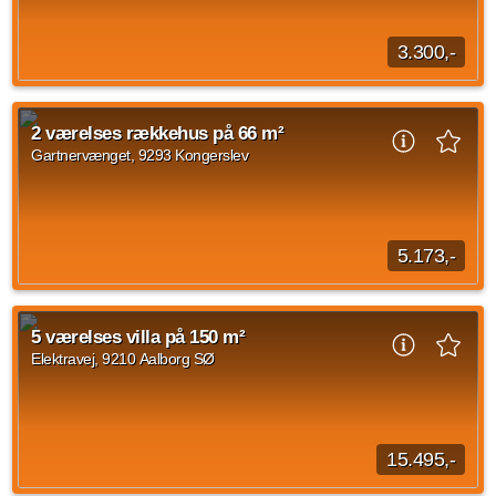
3.300,-
Du får en 2 værelses lejlighed med stue, særskilt køkken,
soveværelse med skabe og badeværelse. Lejligheden har
2 værelses rækkehus på 66 m²
ingen skråvægge. Der er fri parkeringsplads...
Gartnervænget, 9293 Kongerslev
Kilde: Leje-portalen.dk
2 vær.
55 m²
efter aftale
5.173,-
2 værelses rækkehus beliggende Gartnervænget, Kongerslev
på 66 kvadratmeter. Husleje er på 5.173 DKK og forbrug er
5 værelses villa på 150 m²
på 300 DKK.
Elektravej, 9210 Aalborg SØ
Kilde: Boligselskabet Nordjylland
2 vær.
66 m²
efter aftale
15.495,-