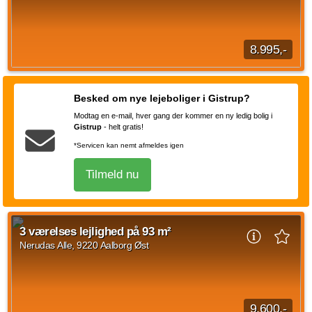
3 vær.
93 m²
30. sep. 2026
8.995,-
Lejlighederne byder på 2-4 værelser, så de passer til både
singler og par, og er ligeledes indrettet med en stor
Besked om nye lejeboliger i Gistrup?
køkkenalrum-stue i hjertet af boligen...
Modtag en e-mail, hver gang der kommer en ny ledig bolig i
Kilde: Din Mægler
Gistrup
-
helt gratis!
4 vær.
83 m²
efter aftale
*Servicen kan nemt afmeldes igen
Tilmeld nu
3 værelses lejlighed på 93 m²
Nerudas Alle, 9220 Aalborg Øst
9.600,-