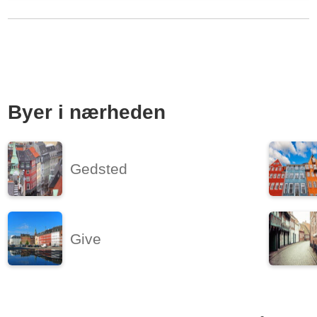
Velkommen indenfor i det nyopførte Gigantiumkvarter.
Gigantiumkvarteret er en del af Signaturbyen i Aalborg.
Området byder på 277 boliger, som er perfekte...
Kilde: Lejebolig Mægleren
3 vær.
81 m²
31. okt. 2026
Byer i nærheden
Gedsted
Give