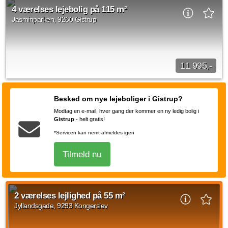
Velkommen indenfor i dette kvalitetsrige 4-værelses rækkehus i
4 værelses lejebolig på 115 m²
Jasminparken i hyggelige Sønder Tranders tæt på Gistrup.
Rækkehuset består af to plan...
Jasminparken, 9260 Gistrup
Kilde: Lejebolig Mægleren
4 vær.
115 m²
efter aftale
11.995,-
Det charmerende og historiske landsbymiljø. som er
kendetegnet for Sønder Tranders, er tydeligt indarbejdet og
Besked om nye lejeboliger i Gistrup?
gengivet i Jasminparken. Rækkehusene...
Modtag en e-mail, hver gang der kommer en ny ledig bolig i
Gistrup
-
helt gratis!
Kilde: Nybolig
4 vær.
115 m²
efter aftale
*Servicen kan nemt afmeldes igen
Tilmeld nu
2 værelses lejlighed på 55 m²
Jyllandsgade, 9293 Kongerslev