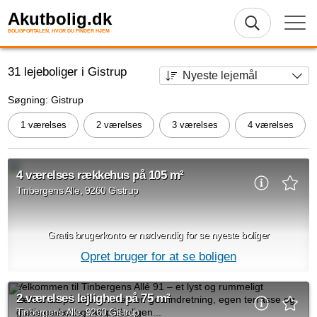
Akutbolig.dk
BOLIGPORTALEN, HVOR DU FINDER HJEM
31 lejeboliger i Gistrup
Søgning: Gistrup
1 værelses
2 værelses
3 værelses
4 værelses
4 værelses rækkehus på 105 m²
Tinbergens Alle, 9260 Gistrup
Gratis brugerkonto er nødvendig for se nyeste boliger
Opret bruger for at se boligen
Velkommen til Tinbergens Allé 91 – et lyst og rummeligt
2 værelses lejlighed på 75 m²
rækkehus på 105 m² med en god indretning, egen terrasse og
gratis parkering tæt på boligen...
Tinbergens Alle, 9260 Gistrup