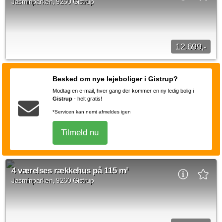
Jasminparken, 9260 Gistrup
Kilde: Aalborg Boligadministration ApS
4 vær.
115 m²
efter aftale
12.699,-
Her er muligheden for at leje et af de skønne rækkehuse i
Jasminparken, som ligger i Sønder Tranders, 9260 Gistrup.
Besked om nye lejeboliger i Gistrup?
Rækkehusene bliver bygget med tanken...
Modtag en e-mail, hver gang der kommer en ny ledig bolig i
Gistrup
-
helt gratis!
Kilde: Aalborg Boligadministration ApS
4 vær.
122 m²
efter aftale
*Servicen kan nemt afmeldes igen
Tilmeld nu
4 værelses rækkehus på 115 m²
Jasminparken, 9260 Gistrup