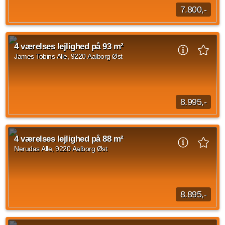
7.800,-
Velkommen til denne smukke 3-værelses lejlighed på 77 m²,
beliggende i det moderne og attraktive boligområde Tranders
4 værelses lejlighed på 93 m²
Høje. Her får du ikke bare en...
James Tobins Alle, 9220 Aalborg Øst
Kilde: Din Mægler
3 vær.
77 m²
30. sep. 2026
8.995,-
Velkommen indenfor i denne dejlige 4-værelses stuelejlighed
på James Tobins Alle. James Tobins Alle er beliggende tæt på
4 værelses lejlighed på 88 m²
AAU og motorvejen. Du har derfor...
Nerudas Alle, 9220 Aalborg Øst
Kilde: Lejebolig Mægleren
4 vær.
93 m²
efter aftale
8.895,-
Velkommen indenfor i denne moderne 3-værelses lejlighed,