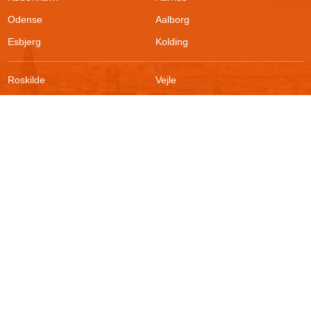
Odense
Aalborg
Esbjerg
Kolding
Roskilde
Vejle
Ringsted
Sønderborg
FAQ
Sikkerhed
Kontakt
Vilkår
Om boligportalen
Fortrydelsesret
Blog
Persondatapolitik
For udlejere
Klageadgang
Presse
© 2026
Akutbolig.dk ApS