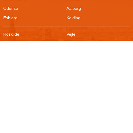
Odense
Aalborg
Esbjerg
Kolding
Roskilde
Vejle
Ringsted
Sønderborg
FAQ
Sikkerhed
Kontakt
Vilkår
Om boligportalen
Fortrydelsesret
Blog
Persondatapolitik
For udlejere
Klageadgang
Presse
© 2026
Akutbolig.dk ApS