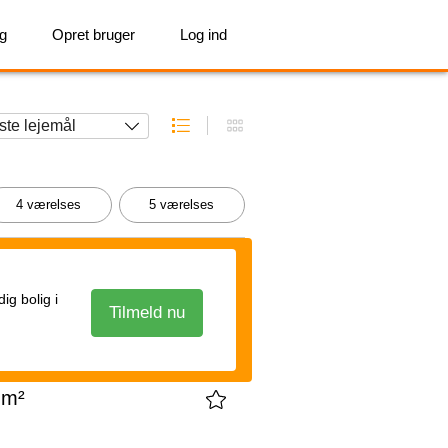
ig
Opret bruger
Log ind
4 værelses
5 værelses
g bolig i
Tilmeld nu
 m²