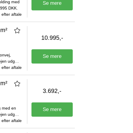
Kolding med
Se mere
1.995 DKK.
efter aftale
 m²
10.995,-
onvej,
Se mere
ejen udgør
efter aftale
 m²
3.692,-
ng med en
Se mere
ejen udgør
.
efter aftale