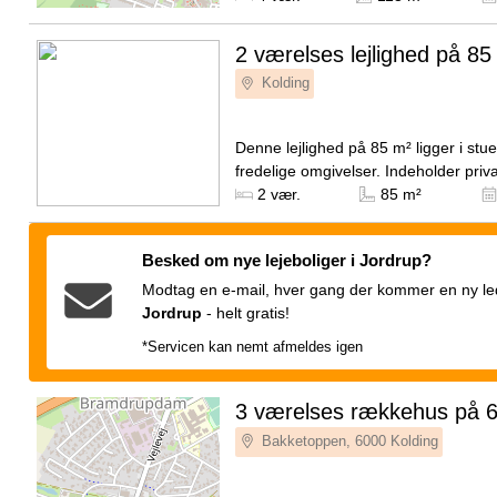
KoldingKlostergården, som er opført..
2 værelses lejlighed på 85
Kolding
Denne lejlighed på 85 m² ligger i st
fredelige omgivelser. Indeholder privat
køkken med opvaskemaskine, stor sp
2 vær.
85 m²
opholdsstue...
Besked om nye lejeboliger i Jordrup?
Modtag en e-mail, hver gang der kommer en ny ledi
Jordrup
-
helt gratis!
*Servicen kan nemt afmeldes igen
3 værelses rækkehus på 
Bakketoppen, 6000 Kolding