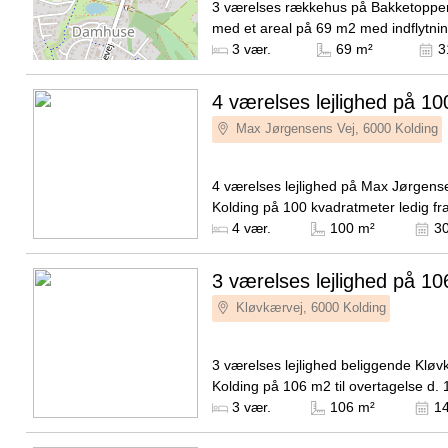
3 værelses rækkehus på Bakketoppen
med et areal på 69 m2 med indflytnin
november 2026. Den månedlige husle
Kilde: SIERSBO ApS
3 vær.
69 m²
3
7.450 DKK og forbrug...
4 værelses lejlighed på 10
Max Jørgensens Vej, 6000 Kolding
4 værelses lejlighed på Max Jørgens
Kolding på 100 kvadratmeter ledig fra
oktober 2026. Husleje udgør 11.295
Kilde: Pierre Ejendomme
4 vær.
100 m²
30
er husdyr tilladt...
3 værelses lejlighed på 10
Kløvkærvej, 6000 Kolding
3 værelses lejlighed beliggende Kløv
Kolding på 106 m2 til overtagelse d. 
september 2026. Husleje er på 9.46
Kilde: Bovia
3 vær.
106 m²
14
forbrug er på 600 DKK...