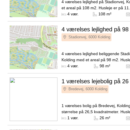
4 værelses lejlighed på Stadionvej, 
et areal på 108 m2. Husleje er på 1
Kilde: LokalBolig
4 vær.
108 m²
4 værelses lejlighed på 98
Stadionvej, 6000 Kolding
4 værelses lejlighed beliggende Stadi
Kolding med et areal på 98 m2. Husl
10.995 kroner.
Kilde: LokalBolig
4 vær.
98 m²
1 værelses lejebolig på 26
Bredevej, 6000 Kolding
1 værelses bolig på Bredevej, Koldi
størrelse på 26,5 kvadratmeter. Husl
3.692 DKK og forbrug er på 390 DKK
Kilde: Student Kolding
1 vær.
26 m²