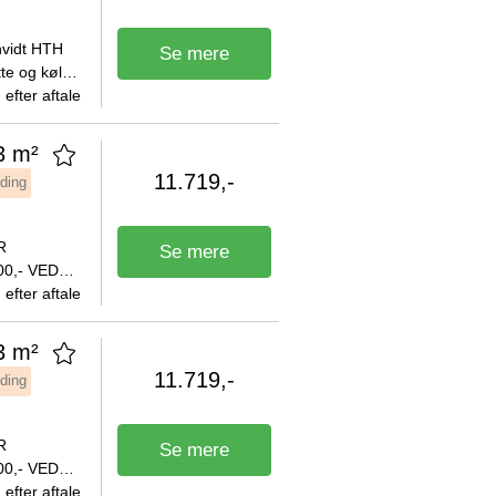
 hvidt HTH
Se mere
te og køle-
 til en
efter aftale
3 m²
11.719,-
lding
Se mere
0,- VED
efter aftale
.
3 m²
11.719,-
lding
Se mere
0,- VED
efter aftale