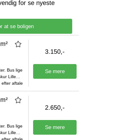
vendig for se nyeste
r at se boligen
 m²
3.150,-
 lige
Se mere
kur Lille
efter aftale
 m²
2.650,-
 lige
Se mere
kur Lille
efter aftale