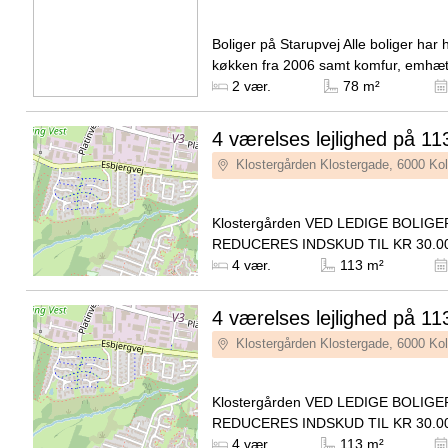
Boliger på Starupvej Alle boliger har
køkken fra 2006 samt komfur, emhæt
fryseskab. I alle køkkener er der plads
Kilde: Domea
2 vær.
78 m²
opvaskemaskine...
4 værelses lejlighed på 11
Klostergården Klostergade, 6000 Ko
Klostergården VED LEDIGE BOLIGER
REDUCERES INDSKUD TIL KR 30.00
KONTRAKTSKRIVNING Boligerne-Centralt i
Kilde: Domea
4 vær.
113 m²
KoldingKlostergården, som er opført..
4 værelses lejlighed på 11
Klostergården Klostergade, 6000 Ko
Klostergården VED LEDIGE BOLIGER
REDUCERES INDSKUD TIL KR 30.00
KONTRAKTSKRIVNING Boligerne-Centralt i
Kilde: Domea
4 vær.
113 m²