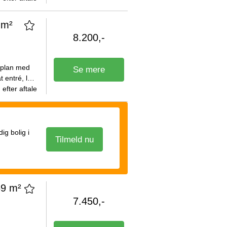
.
 m²
8.200,-
ueplan med
Se mere
 entré, lyst
ise- og
efter aftale
g bolig i
Tilmeld nu
69 m²
7.450,-