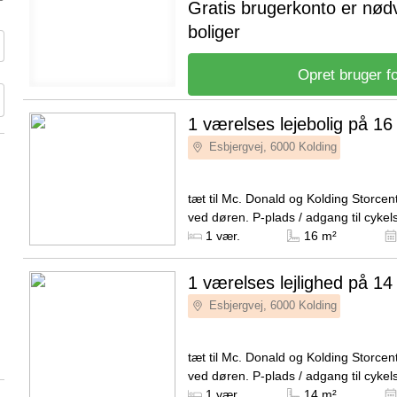
Gratis brugerkonto er nød
boliger
Opret bruger fo
1 værelses lejebolig på 16
Esbjergvej, 6000 Kolding
tæt til Mc. Donald og Kolding Storcenter. Bus
ved døren. P-plads / adgang til cykels
værelse i stueplan. Fælles køkken og
Kilde: Leje-portalen.dk
1 vær.
16 m²
badeværelser...
1 værelses lejlighed på 14
Esbjergvej, 6000 Kolding
tæt til Mc. Donald og Kolding Storcenter. Bus
ved døren. P-plads / adgang til cykels
værelse i stueplan. Fælles køkken og
Kilde: Leje-portalen.dk
1 vær.
14 m²