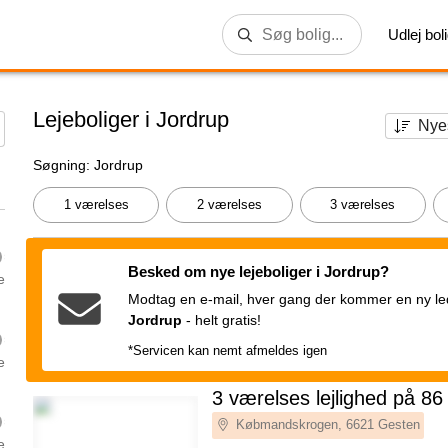
Udlej bol
Lejeboliger i Jordrup
Søgning: Jordrup
1 værelses
2 værelses
3 værelses
Besked om nye lejeboliger i Jordrup?
e
Modtag en e-mail, hver gang der kommer en ny ledi
Jordrup
-
helt gratis!
*Servicen kan nemt afmeldes igen
e
3 værelses lejlighed på 86
Købmandskrogen, 6621 Gesten
e