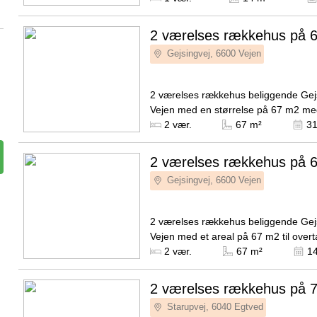
badeværelser...
2 værelses rækkehus på 
Gejsingvej, 6600 Vejen
2 værelses rækkehus beliggende Gejs
Vejen med en størrelse på 67 m2 m
indflytning d. 1. september 2026. Hus
Kilde: Bovia
2 vær.
67 m²
31
udgør 6.688 kroner. Rækkehuset...
2 værelses rækkehus på 
Gejsingvej, 6600 Vejen
2 værelses rækkehus beliggende Gejs
Vejen med et areal på 67 m2 til over
15. september 2026. Husleje er på 6
Kilde: Bovia
2 vær.
67 m²
14
Rækkehuset har...
2 værelses rækkehus på 
Starupvej, 6040 Egtved