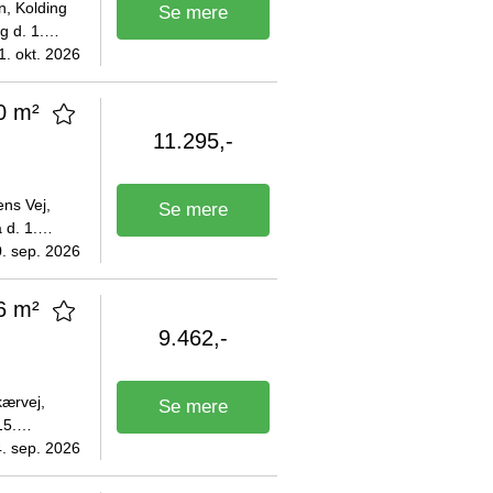
, Kolding
Se mere
g d. 1.
je er på
1. okt. 2026
0 m²
11.295,-
ens Vej,
Se mere
 d. 1.
 DKK. Der
. sep. 2026
6 m²
9.462,-
kærvej,
Se mere
15.
2 DKK og
. sep. 2026