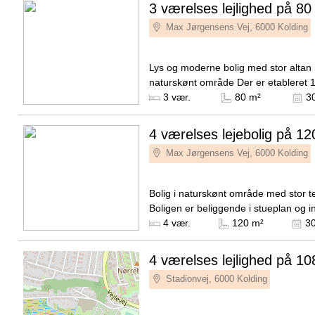
3 værelses lejlighed på 80
Max Jørgensens Vej, 6000 Kolding
Lys og moderne bolig med stor altan 
naturskønt område Der er etableret 11 kw
ladestandere på matriklen.
Kilde: Pierre Ejendomme
3 vær.
80 m²
3
4 værelses lejebolig på 12
Max Jørgensens Vej, 6000 Kolding
Bolig i naturskønt område med stor t
Boligen er beliggende i stueplan og i
entré, bryggers, stue/køkken-alrum, 
Kilde: Pierre Ejendomme
4 vær.
120 m²
30
2 badeværelser...
4 værelses lejlighed på 10
Stadionvej, 6000 Kolding