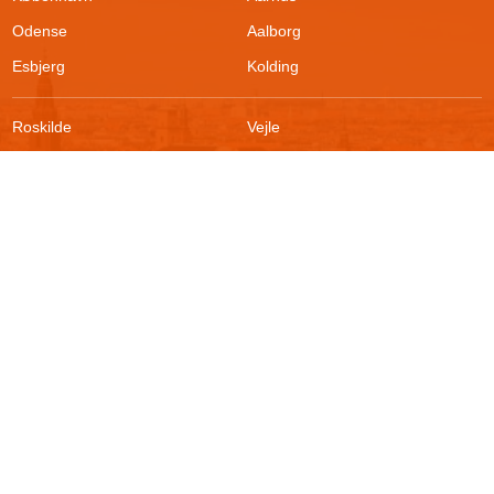
Odense
Aalborg
Esbjerg
Kolding
Roskilde
Vejle
Ringsted
Sønderborg
FAQ
Sikkerhed
Kontakt
Vilkår
Om boligportalen
Fortrydelsesret
Blog
Persondatapolitik
For udlejere
Klageadgang
Presse
© 2026
Akutbolig.dk ApS