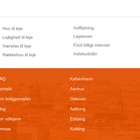
Indflytning:
Hus til leje
Lejeloven
Lejlighed til leje
Find billigt internet
Værelse til leje
Indskudslån
Rækkehus til leje
AQ
København
ontakt
Aarhus
m boligportalen
Odense
log
Aalborg
or udlejere
Esbjerg
resse
Kolding