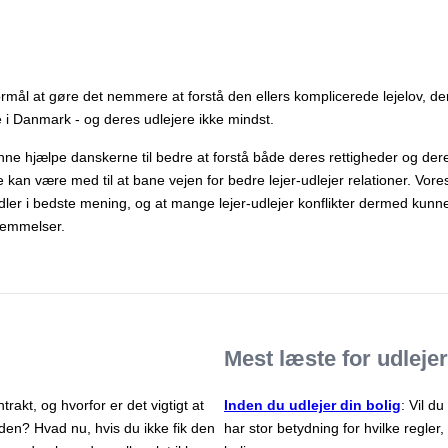
formål at gøre det nemmere at forstå den ellers komplicerede lejelov,
e i Danmark - og deres udlejere ikke mindst.
ne hjælpe danskerne til bedre at forstå både deres rettigheder og deres
kan være med til at bane vejen for bedre lejer-udlejer relationer. Vores 
dler i bedste mening, og at mange lejer-udlejer konflikter dermed kun
temmelser.
Mest læste for udleje
trakt, og hvorfor er det vigtigt at
Inden du udlejer din bolig
: Vil du
den? Hvad nu, hvis du ikke fik den
har stor betydning for hvilke regler