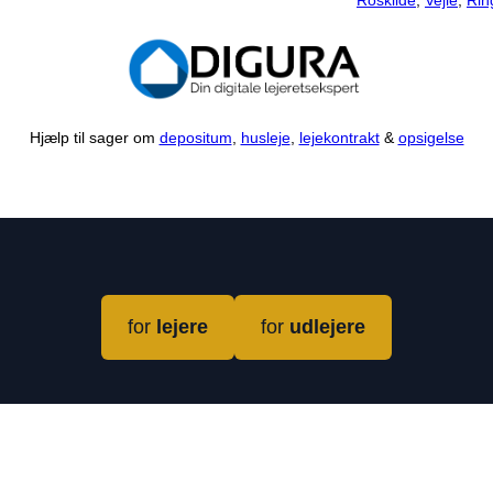
Roskilde
,
Vejle
,
Rin
Hjælp til sager om
depositum
,
husleje
,
lejekontrakt
&
opsigelse
for
lejere
for
udlejere