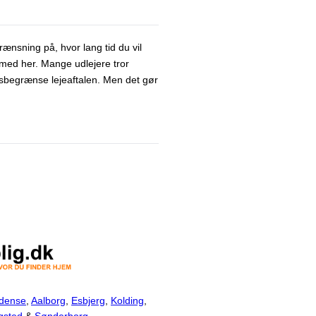
rænsning på, hvor lang tid du vil
 med her. Mange udlejere tror
tidsbegrænse lejeaftalen. Men det gør
dense
,
Aalborg
,
Esbjerg
,
Kolding
,