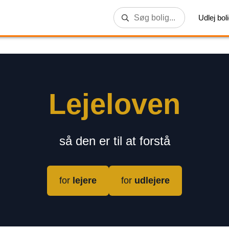
Udlej bol
Lejeloven
så den er til at forstå
for
lejere
for
udlejere