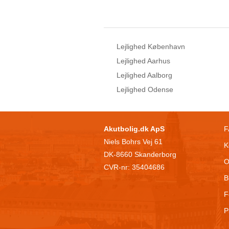
Lejlighed København
Lejlighed Aarhus
Lejlighed Aalborg
Lejlighed Odense
Akutbolig.dk ApS
F
Niels Bohrs Vej 61
K
DK-8660 Skanderborg
O
CVR-nr: 35404686
B
F
P