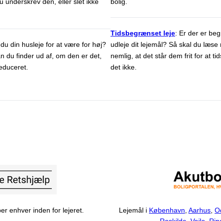
 underskrev den, eller slet ikke
bolig.
Tidsbegrænset leje
: Er der er beg
du din husleje for at være for høj?
udleje dit lejemål? Så skal du læse
n du finder ud af, om den er det,
nemlig, at det står dem frit for at 
educeret.
det ikke.
er enhver inden for lejeret.
Lejemål i
København
,
Aarhus
,
O