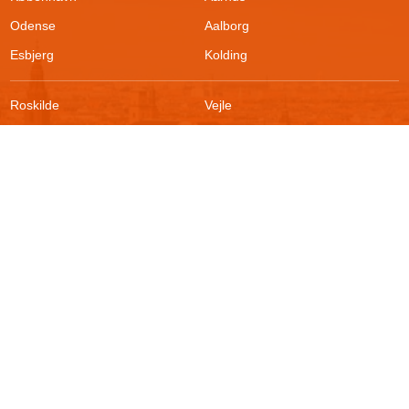
Odense
Aalborg
Esbjerg
Kolding
Roskilde
Vejle
Ringsted
Sønderborg
FAQ
Sikkerhed
Kontakt
Vilkår
Om boligportalen
Fortrydelsesret
Blog
Persondatapolitik
For udlejere
Klageadgang
Presse
© 2026
Akutbolig.dk ApS