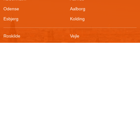
Odense
Aalborg
Esbjerg
Kolding
Roskilde
Vejle
Ringsted
Sønderborg
FAQ
Sikkerhed
Kontakt
Vilkår
Om boligportalen
Fortrydelsesret
Blog
Persondatapolitik
For udlejere
Klageadgang
Presse
© 2026
Akutbolig.dk ApS