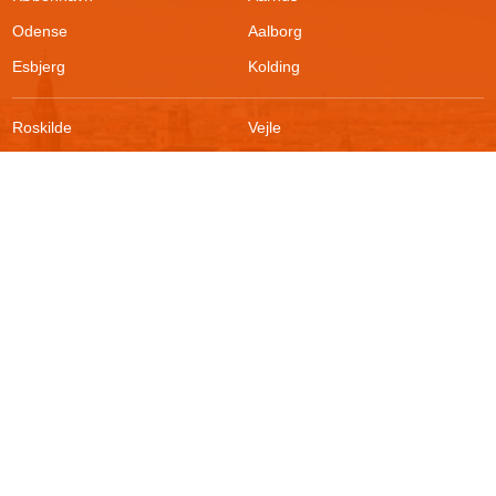
Odense
Aalborg
Esbjerg
Kolding
Roskilde
Vejle
Ringsted
Sønderborg
FAQ
Sikkerhed
Kontakt
Vilkår
Om boligportalen
Fortrydelsesret
Blog
Persondatapolitik
For udlejere
Klageadgang
Presse
© 2026
Akutbolig.dk ApS