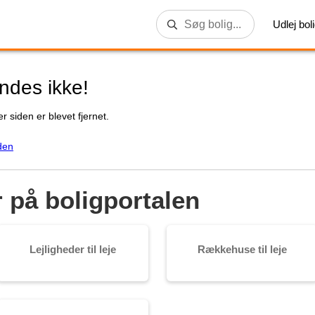
Udlej bol
indes ikke!
r siden er blevet fjernet.
den
r på boligportalen
Lejligheder til leje
Rækkehuse til leje