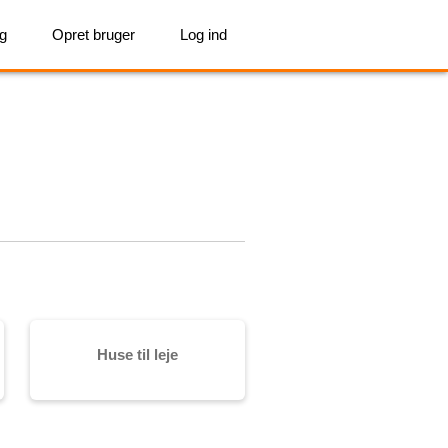
ig
Opret bruger
Log ind
Huse til leje