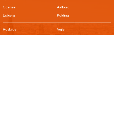
Odense
Aalborg
Esbjerg
Kolding
Roskilde
Vejle
Ringsted
Sønderborg
FAQ
Sikkerhed
Kontakt
Vilkår
Om boligportalen
Fortrydelsesret
Blog
Persondatapolitik
For udlejere
Klageadgang
Presse
© 2026
Akutbolig.dk ApS