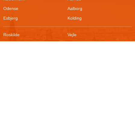
Odense
Aalborg
Esbjerg
Kolding
Roskilde
Vejle
Ringsted
Sønderborg
FAQ
Sikkerhed
Kontakt
Vilkår
Om boligportalen
Fortrydelsesret
Blog
Persondatapolitik
For udlejere
Klageadgang
Presse
© 2026
Akutbolig.dk ApS