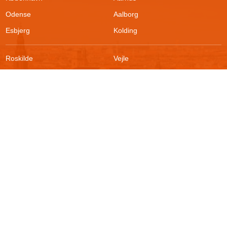
Odense
Aalborg
Esbjerg
Kolding
Roskilde
Vejle
Ringsted
Sønderborg
FAQ
Sikkerhed
Kontakt
Vilkår
Om boligportalen
Fortrydelsesret
Blog
Persondatapolitik
For udlejere
Klageadgang
Presse
© 2026
Akutbolig.dk ApS