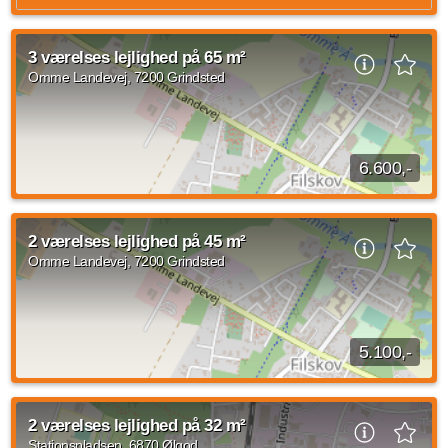
Nyistandsat lejlighed i ét plan, bestående af entré,
køkken/alrum/stue, 2 værelser, 1 soveværelse, badeværelse
3 værelses lejlighed på 65 m²
m/bruseniche. Udestue på ca. 20...
Omme Landevej, 7200 Grindsted
Kilde: Leje-portalen.dk
4 vær.
150 m²
31. jul. 2027
6.600,-
Billund kommune ældre hus i byen Filskov, 3 vær renoveret
lejlighed med 2 overdækket terrasse udestue bevaret i ældre
2 værelses lejlighed på 45 m²
stil ,andre værelser og anneks...
Omme Landevej, 7200 Grindsted
3 vær.
65 m²
efter aftale
5.100,-
2 værelses lejlighed på Omme Landevej, Grindsted med en
størrelse på 45 kvadratmeter. Huslejen er på 5.100 DKK og
2 værelses lejlighed på 32 m²
forbrug er på 6.900 DKK. Indskud for...
Stationspladsen, 6870 Ølgod