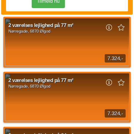
Tilmeld nu
2 værelses lejlighed på 77 m²
Nørregade, 6870 Ølgod
7.324,-
2 værelses lejlighed beliggende Nørregade, Ølgod på 77 m2
med indflytning d. 23. september 2026. Den månedlige
2 værelses lejlighed på 77 m²
husleje er på 7.324 kroner og forbrug...
Nørregade, 6870 Ølgod
Kilde: Dansk Almennyttigt Boligselskab
2 vær.
77 m²
22. sep. 2026
7.324,-
2 værelses lejlighed på Nørregade, Ølgod med et areal på 77
kvadratmeter til overtagelse d. 23. september 2026. Den