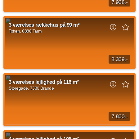
7.908,-
3 værelses rækkehus på Toften, Tarm med en størrelse på 91
kvadratmeter. Huslejen udgør 7.908 kr og forbrug er sat til
3 værelses rækkehus på 99 m²
1.250 kr. Indskuddet for rækkehuset...
Toften, 6880 Tarm
Kilde: Ringkøbing-Skjern Boligforening
3 vær.
91 m²
efter aftale
8.309,-
3 værelses rækkehus på Toften, Tarm med en størrelse på 99
kvadratmeter. Huslejen udgør 8.309 kr og forbrug er sat til
3 værelses lejlighed på 116 m²
1.250 kr. Indskud for rækkehuset...
Storegade, 7330 Brande
Kilde: Ringkøbing-Skjern Boligforening
3 vær.
99 m²
efter aftale
7.800,-
3 værelses lejlighed. Stor stue, stort soveværelse med
indbygningsskabe og regulært værelse. Gang med