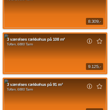
Kilde: Ringkøbing-Skjern Boligforening
3 vær.
99 m²
efter aftale
8.309,-
3 værelses rækkehus på Toften, Tarm på 99 kvadratmeter.
Husleje er på 8.309 kr og forbrug er sat til 1.250 kr. Indskud
3 værelses rækkehus på 108 m²
for lejeboligen er på 19.538...
Toften, 6880 Tarm
Kilde: Ringkøbing-Skjern Boligforening
3 vær.
99 m²
efter aftale
9.125,-
3 værelses rækkehus beliggende Toften, Tarm med en
størrelse på 108 kvadratmeter. Huslejen udgør 9.125 kroner
3 værelses rækkehus på 91 m²
og forbrug er sat til 1.250 kroner. Indskuddet...
Toften, 6880 Tarm
Kilde: Ringkøbing-Skjern Boligforening
3 vær.
108 m²
efter aftale