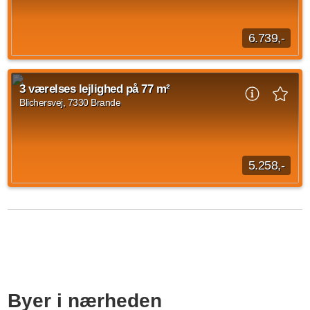
3 vær.
86 m²
31. aug. 2026
6.739,-
Brande Boligforening består af ti boligafdelinger, afdeling 1
har boliger på Blichersvej og Torvegade og afdeling 2 har
3 værelses lejlighed på 77 m²
boliger på Ørbækvej 13-19...
Blichersvej, 7330 Brande
Kilde: Boligkontoret Danmark
3 vær.
91 m²
31. aug. 2026
5.258,-
Brande Boligforening består af ti boligafdelinger, afdeling 1
har boliger på Blichersvej og Torvegade og afdeling 2 har
boliger på Ørbækvej 13-19...
Kilde: Boligkontoret Danmark
3 vær.
77 m²
28. sep. 2026
Byer i nærheden