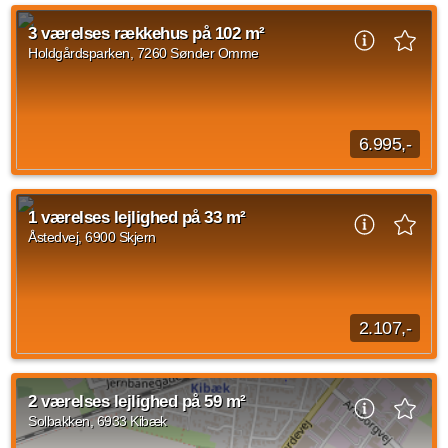
3 værelses rækkehus på 102 m²
Holdgårdsparken, 7260 Sønder Omme
6.995,-
Rækkehuset:Lejligheden byder på en lys og indbydende stue,
der skaber en varm atmosfære, hvor familien kan samles. Et
1 værelses lejlighed på 33 m²
funktionelt køkken, der indbyder...
Åstedvej, 6900 Skjern
Kilde: Propstep
3 vær.
102 m²
efter aftale
2.107,-
Information om afdelingen Bygningen er opført i 1989 og alle
boligerne er studieboliger. Alle boligerne ligger på 1. sal i
2 værelses lejlighed på 59 m²
bygningen og i kælderen er...
Solbakken, 6933 Kibæk
Kilde: BoMidtvest