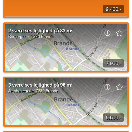
9.400,-
2 værelses lejlighed beliggende Storegade, Brande med en
størrelse på 183 kvadratmeter. Den månedlige husleje er på
2 værelses lejlighed på 83 m²
9.400 kroner og forbrug er på 1.300...
Borgergade, 7330 Brande
Kilde: EDC
2 vær.
183 m²
efter aftale
7.900,-
2 værelses lejlighed på Borgergade, Brande med et areal på
83 kvadratmeter ledig fra d. 1. september 2026. Den
3 værelses lejlighed på 96 m²
månedlige husleje er på 7.900 kr. Der...
Jernbanegade, 7330 Brande
Kilde: We Keep
2 vær.
83 m²
31. aug. 2026
5.600,-
* Denne lejlighed ligger centralt i Bande by, 100 m. fra