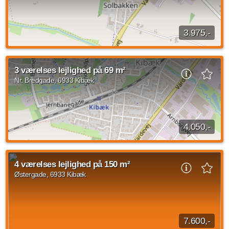
1 vær.
33 m²
efter aftale
3.975,-
2 værelses lejlighed beliggende Solbakken, Kibæk på 59
kvadratmeter. Huslejen udgør 3.975 kroner og forbrug er sat
3 værelses lejlighed på 69 m²
til 525 kroner. Lejligheden har ikke...
Nr. Bredgade, 6933 Kibæk
Kilde: Rent Herning
2 vær.
59 m²
efter aftale
4.050,-
3 værelses lejlighed beliggende Nr. Bredgade, Kibæk med et
areal på 69 kvadratmeter. Huslejen udgør 4.050 kroner og
4 værelses lejlighed på 150 m²
forbrug er på 20.000 kroner. Lejligheden...
Østergade, 6933 Kibæk
Kilde: Leje-portalen.dk
3 vær.
69 m²
efter aftale
7.600,-