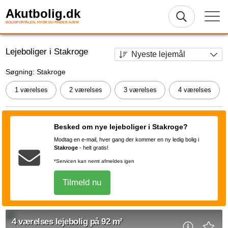
Akutbolig.dk
BOLIGPORTALEN, HVOR DU FINDER HJEM
Lejeboliger i Stakroge
Søgning: Stakroge
1 værelses
2 værelses
3 værelses
4 værelses
Besked om nye lejeboliger i Stakroge?
Modtag en e-mail, hver gang der kommer en ny ledig bolig i
Stakroge
-
helt gratis!
*Servicen kan nemt afmeldes igen
Tilmeld nu
4 værelses lejebolig på 92 m²