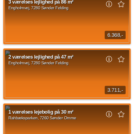
3 værelses lejlighed på 86 m²
værelse til overnattende gæster...
Engholmvej, 7280 Sønder Felding
Kilde: FællesBo
2 vær.
65 m²
efter aftale
6.368,-
Noget om afdelingen Afdelingens boliger er rækkehuse med
egen have centralt beliggende. Der er mulighed for leje af
2 værelses lejlighed på 47 m²
værelse til overnattende gæster...
Engholmvej, 7280 Sønder Felding
Kilde: FællesBo
3 vær.
86 m²
efter aftale
3.711,-
Noget om afdelingen Afdelingens boliger er rækkehuse med
egen have centralt beliggende. Der er mulighed for leje af
1 værelses lejebolig på 30 m²
værelse til overnattende gæster...
Rahbæksparken, 7260 Sønder Omme
Kilde: FællesBo
2 vær.
47 m²
efter aftale