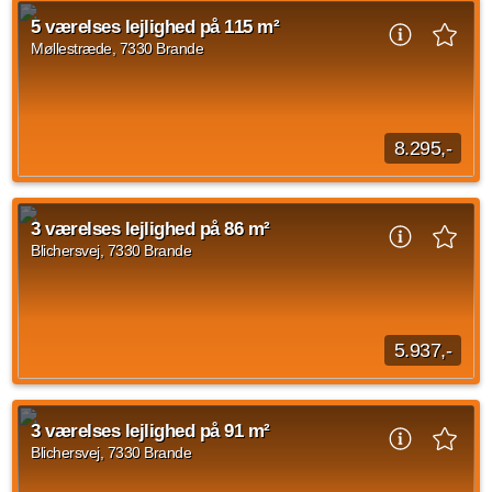
Banegården* 3 værelser 1. med skabe.* Spisekøkken med
5 værelses lejlighed på 115 m²
flot lyst køkken og alt i hvidevarer...
Møllestræde, 7330 Brande
Kilde: Leje-portalen.dk
3 vær.
96 m²
efter aftale
8.295,-
Velkommen til denne istandsatte lejlighed i hjertet af Brande
Om boligen kan fremhæves:- Smukt lysindfald- Central
3 værelses lejlighed på 86 m²
placering- Dobbelt stue med fransk...
Blichersvej, 7330 Brande
Kilde: Leje-portalen.dk
5 vær.
115 m²
31. jul. 2027
5.937,-
Brande Boligforening består af to boligafdelinger, Afd. 1 har
boliger på Blichersvej og Torvegade og Afd. 2 har boliger på
3 værelses lejlighed på 91 m²
Ørbækvej 13-19, Mosevænget...
Blichersvej, 7330 Brande
Kilde: Boligkontoret Danmark