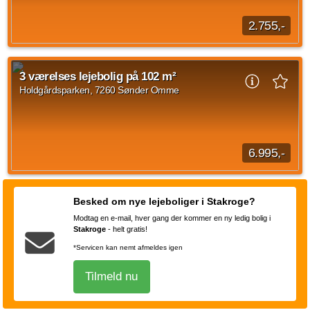
2.755,-
1 værelses ungdomsbolig på Rahbæksparken, Sønder Omme
på 30 kvadratmeter med indflytning d. 1. september 2026.
3 værelses lejebolig på 102 m²
Husleje udgør 2.755 DKK. Ungdomsboligen...
Holdgårdsparken, 7260 Sønder Omme
Kilde: Bovia
1 vær.
30 m²
31. aug. 2026
6.995,-
3 værelses bolig beliggende Holdgårdsparken, Sønder Omme
med en størrelse på 102 m2. Huslejen udgør 6.995 DKK og
Besked om nye lejeboliger i Stakroge?
forbrug er på 350 DKK.
Modtag en e-mail, hver gang der kommer en ny ledig bolig i
Kilde: Newsec
Stakroge
-
helt gratis!
3 vær.
102 m²
efter aftale
*Servicen kan nemt afmeldes igen
Tilmeld nu