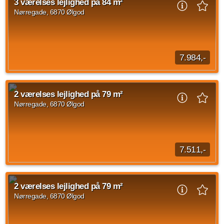
3 værelses lejlighed på 84 m²
månedlige husleje er på 7.324 kr...
Nørregade, 6870 Ølgod
Kilde: Dansk Almennyttigt Boligselskab
2 vær.
77 m²
22. sep. 2026
7.984,-
3 værelses lejlighed beliggende Nørregade, Ølgod på 84
kvadratmeter til overtagelse d. 23. september 2026. Huslejen
2 værelses lejlighed på 79 m²
udgør 7.984 kroner og forbrug er...
Nørregade, 6870 Ølgod
Kilde: Dansk Almennyttigt Boligselskab
3 vær.
84 m²
22. sep. 2026
7.511,-
2 værelses lejlighed beliggende Nørregade, Ølgod på 79
kvadratmeter ledig fra den 23. september 2026. Huslejen
2 værelses lejlighed på 79 m²
udgør 7.511 DKK og forbrug er sat til...
Nørregade, 6870 Ølgod
Kilde: Dansk Almennyttigt Boligselskab
2 vær.
79 m²
22. sep. 2026