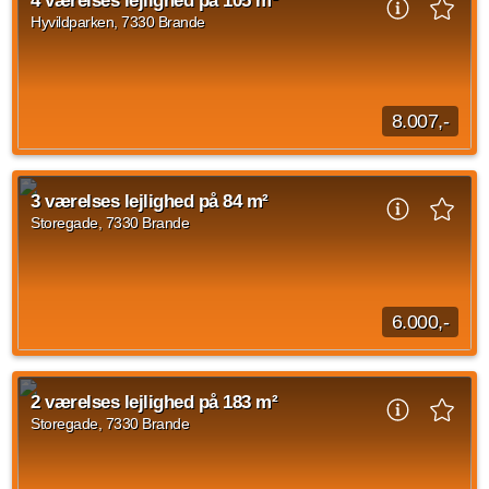
4 værelses lejlighed på 105 m²
indbygningsskabe. Toilet med brusebad Nyt Svane...
Hyvildparken, 7330 Brande
Kilde: Leje-portalen.dk
3 vær.
116 m²
efter aftale
8.007,-
Noget om afdelingen Moderne boliger i hjertet af Brande I
Brande finder du denne skønne boligafdeling med 28 lyse og
3 værelses lejlighed på 84 m²
moderne boliger, opført i stilfulde...
Storegade, 7330 Brande
Kilde: Boligselskabet Fruehøjgaard
4 vær.
105 m²
efter aftale
6.000,-
Lys og charmerende lejlighed på 2. sal i centrum af Brande.
Kom og oplev den selv for at få det bedste indtryk.
2 værelses lejlighed på 183 m²
Lejligheden er kendetegnet ved trægulve...
Storegade, 7330 Brande
3 vær.
84 m²
efter aftale