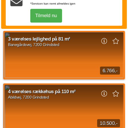
1 vær.
20 m²
efter aftale
*Servicen kan nemt afmeldes igen
Tilmeld nu
3 værelses lejlighed på 81 m²
Banegårdsvej, 7200 Grindsted
6.766,-
3 værelses lejlighed beliggende Banegårdsvej, Grindsted med
en størrelse på 81 kvadratmeter ledig fra den 15. september
4 værelses rækkehus på 110 m²
2026. Huslejen er på 6.766 kroner...
Abildvej, 7200 Grindsted
Kilde: Bovia
3 vær.
81 m²
14. sep. 2026
10.500,-