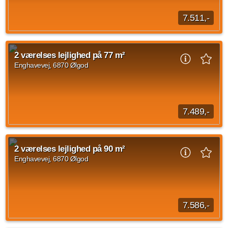
7.511,-
2 værelses lejlighed på Nørregade, Ølgod med en størrelse
på 79 m2 med indflytning den 23. september 2026. Den
2 værelses lejlighed på 77 m²
månedlige husleje udgør 7.511 DKK og...
Enghavevej, 6870 Ølgod
Kilde: Dansk Almennyttigt Boligselskab
2 vær.
79 m²
22. sep. 2026
7.489,-
2 værelses lejlighed på Enghavevej, Ølgod på 77
kvadratmeter til overtagelse den 23. september 2026. Husleje
2 værelses lejlighed på 90 m²
udgør 7.489 kr og forbrug er på 570 kr...
Enghavevej, 6870 Ølgod
Kilde: Dansk Almennyttigt Boligselskab
2 vær.
77 m²
22. sep. 2026
7.586,-