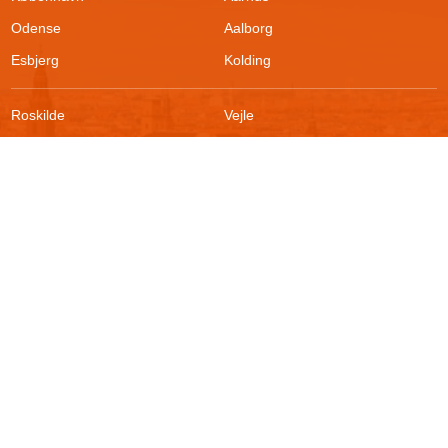
Odense
Aalborg
Esbjerg
Kolding
Roskilde
Vejle
Ringsted
Sønderborg
FAQ
Sikkerhed
Kontakt
Vilkår
Om boligportalen
Fortrydelsesret
Blog
Persondatapolitik
For udlejere
Klageadgang
Presse
© 2026
Akutbolig.dk ApS