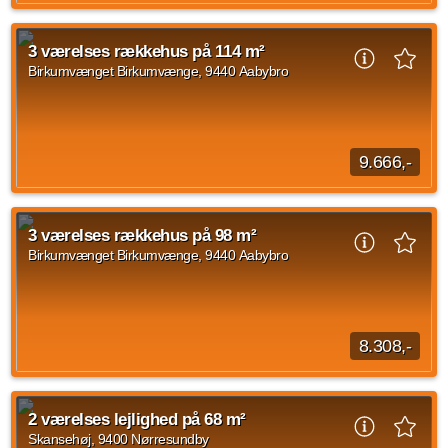
Velkommen til studieboligerne på PFA Kollegiet. PFA kollegiet
tilbyder attraktive studeboliger, som tilbyder et fællesskab til
3 værelses rækkehus på 114 m²
de studerende. Kollegiet...
Birkumvænget Birkumvænge, 9440 Aabybro
Kilde: Lejebolig Mægleren
1 vær.
37 m²
efter aftale
9.666,-
3 værelses rækkehus beliggende Birkumvænget
Birkumvænge, Aabybro med et areal på 114 m2. Husleje
3 værelses rækkehus på 98 m²
udgør 9.666 kroner. Der er husdyr tilladt i rækkehuset.
Birkumvænget Birkumvænge, 9440 Aabybro
Kilde: Domea
3 vær.
114 m²
efter aftale
8.308,-
3 værelses rækkehus på Birkumvænget Birkumvænge,
Aabybro med et areal på 98 kvadratmeter ledig fra d. 1.
2 værelses lejlighed på 68 m²
oktober 2026. Den månedlige husleje udgør 8.308...
Skansehøj, 9400 Nørresundby