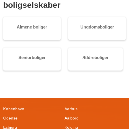
boligselskaber
Almene boliger
Ungdomsboliger
Seniorboliger
Ældreboliger
København
Aarhus
Odense
Aalborg
Esbjerg
Kolding