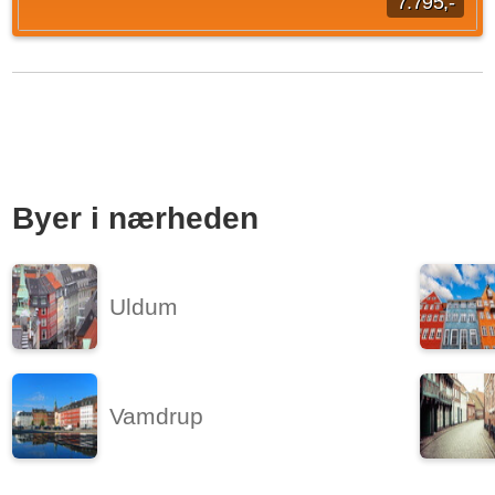
7.795,-
Velkommen til denne flotte 2 værelses lejlighed i Skansehøj i
Nørresundby. Med sine 71 kvm, tilbyder boligen en rummelig
atmosfære, moderne løsninger...
Kilde: Aalborg Boligadministration ApS
2 vær.
71 m²
efter aftale
Byer i nærheden
Uldum
Vamdrup