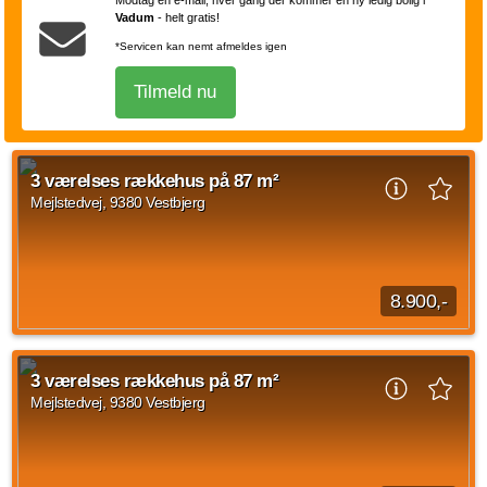
Vadum
-
helt gratis!
Kilde: Vivabolig
*Servicen kan nemt afmeldes igen
4 vær.
92 m²
efter aftale
Tilmeld nu
3 værelses rækkehus på 87 m²
Mejlstedvej, 9380 Vestbjerg
8.900,-
Når du træder ind i rækkehuset, mødes du af en entré. Herfra
er der adgang videre ind i boligens opholdsrum. Stueplan er
3 værelses rækkehus på 87 m²
indrettet med køkken og stue...
Mejlstedvej, 9380 Vestbjerg
Kilde: Lejebolig Mægleren
3 vær.
87 m²
efter aftale