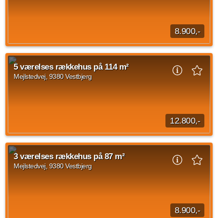
5 vær.
114 m²
efter aftale
8.900,-
Når du træder ind i rækkehuset, mødes du af en entré. Herfra
er der adgang videre ind i boligens opholdsrum. Stueplan er
5 værelses rækkehus på 114 m²
indrettet med køkken og stue...
Mejlstedvej, 9380 Vestbjerg
Kilde: Lejebolig Mægleren
3 vær.
87 m²
efter aftale
12.800,-
Dette 5-værelses rækkehus på 114 m² er opført i en moderne
og enkel stil med lyse rum og en god indretning. Rækkehuset
3 værelses rækkehus på 87 m²
har en rummelig entré med skabsplads...
Mejlstedvej, 9380 Vestbjerg
Kilde: Lejebolig Mægleren
5 vær.
114 m²
efter aftale
8.900,-