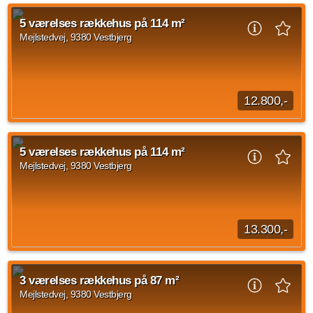
5 værelses rækkehus på 114 m²
Mejlstedvej, 9380 Vestbjerg
12.800,-
Dette 5-værelses rækkehus på 114 m² er opført i en moderne
og enkel stil med lyse rum og en god indretning. Rækkehuset
5 værelses rækkehus på 114 m²
har en rummelig entré med skabsplads...
Mejlstedvej, 9380 Vestbjerg
Kilde: Lejebolig Mægleren
5 vær.
114 m²
efter aftale
13.300,-
Dette 5-værelses rækkehus på 114 m² er opført i en moderne
og enkel stil med lyse rum og en god indretning. Rækkehuset
3 værelses rækkehus på 87 m²
har en rummelig entré med skabsplads...
Mejlstedvej, 9380 Vestbjerg
Kilde: Lejebolig Mægleren