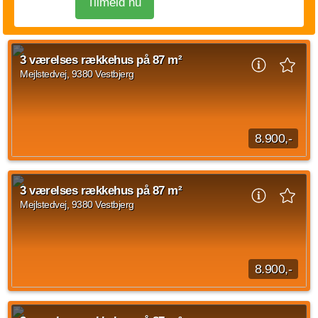
Tilmeld nu
3 værelses rækkehus på 87 m²
Mejlstedvej, 9380 Vestbjerg
8.900,-
Når du træder ind i rækkehuset, mødes du af en entré. Herfra
er der adgang videre ind i boligens opholdsrum. Stueplan er
3 værelses rækkehus på 87 m²
indrettet med køkken og stue...
Mejlstedvej, 9380 Vestbjerg
Kilde: Lejebolig Mægleren
3 vær.
87 m²
efter aftale
8.900,-
Når du træder ind i rækkehuset, mødes du af en entré. Herfra
er der adgang videre ind i boligens opholdsrum. Stueplan er