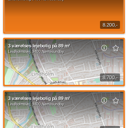
Kilde: Prodomus BP
3 vær.
110 m²
efter aftale
8.200,-
Disse nybyggede lejligheder er klar til indflytning medio
sommer 2019. Lejlighederne i stuen har udgang til terrasse.
3 værelses lejebolig på 89 m²
Lejlighederne på 1. sal har altan.
Lindholmsvej, 9400 Nørresundby
Kilde: Leje-portalen.dk
3 vær.
83 m²
efter aftale
8.700,-
Føl dig hjemme i denne dejlige bolig, der ligger i et godt
kvarter nær by, natur, indkøb og transportmuligheder. Boligen,
3 værelses lejebolig på 89 m²
der er indrettet lyst og venligt...
Lindholmsvej, 9400 Nørresundby
Kilde: Leje-portalen.dk
3 vær.
89 m²
efter aftale