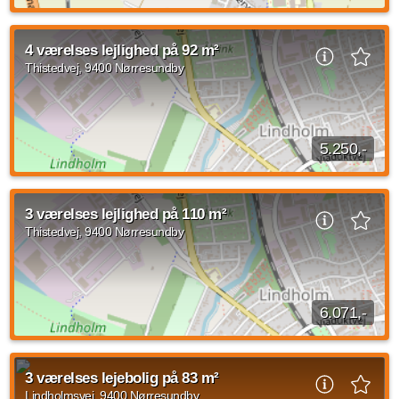
1 værelses lejlighed beliggende Vendelparken, Sulsted med
en størrelse på 34 m2. Den månedlige husleje udgør 2.030
4 værelses lejlighed på 92 m²
kroner og forbrug er sat til 569...
Thistedvej, 9400 Nørresundby
Kilde: Studiebolig Aalborg
1 vær.
34 m²
efter aftale
5.250,-
4 værelses lejlighed beliggende Thistedvej, Nørresundby med
en størrelse på 92 kvadratmeter. Den månedlige husleje
3 værelses lejlighed på 110 m²
udgør 5.250 kroner og forbrug er...
Thistedvej, 9400 Nørresundby
Kilde: Prodomus BP
4 vær.
92 m²
efter aftale
6.071,-
3 værelses lejlighed beliggende Thistedvej, Nørresundby med
et areal på 110 kvadratmeter. Husleje udgør 6.071 kroner og
3 værelses lejebolig på 83 m²
forbrug er sat til 1.075 kroner...
Lindholmsvej, 9400 Nørresundby