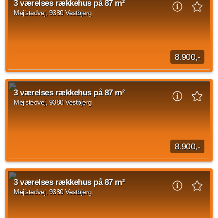
3 værelses rækkehus på 87 m²
indrettet med køkken og stue...
Mejlstedvej, 9380 Vestbjerg
Kilde: Lejebolig Mægleren
3 vær.
87 m²
efter aftale
8.900,-
Når du træder ind i rækkehuset, mødes du af en entré. Herfra
er der adgang videre ind i boligens opholdsrum. Stueplan er
3 værelses rækkehus på 87 m²
indrettet med køkken og stue...
Mejlstedvej, 9380 Vestbjerg
Kilde: Lejebolig Mægleren
3 vær.
87 m²
efter aftale
8.900,-
Når du træder ind i rækkehuset, mødes du af en entré. Herfra
er der adgang videre ind i boligens opholdsrum. Stueplan er
3 værelses rækkehus på 87 m²
indrettet med køkken og stue...
Mejlstedvej, 9380 Vestbjerg
Kilde: Lejebolig Mægleren
3 vær.
87 m²
efter aftale