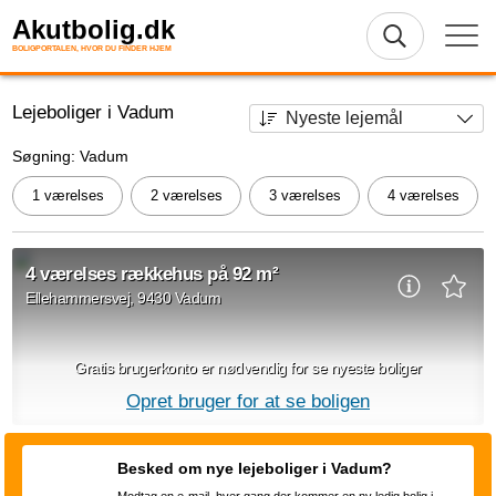
Akutbolig.dk
BOLIGPORTALEN, HVOR DU FINDER HJEM
Lejeboliger i Vadum
Søgning: Vadum
1 værelses
2 værelses
3 værelses
4 værelses
4 værelses rækkehus på 92 m²
Ellehammersvej, 9430 Vadum
Gratis brugerkonto er nødvendig for se nyeste boliger
Opret bruger for at se boligen
4 værelses rækkehus på Ellehammersvej, Vadum med et areal
på 92 m2. Den månedlige husleje er på 7.256 DKK. Indskuddet
Besked om nye lejeboliger i Vadum?
for boligen er sat til 25.668 DKK.
Modtag en e-mail, hver gang der kommer en ny ledig bolig i