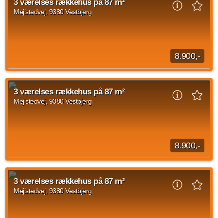
3 værelses rækkehus på 87 m²
indrettet med køkken og stue...
Mejlstedvej, 9380 Vestbjerg
Kilde: Lejebolig Mægleren
3 vær.
87 m²
efter aftale
8.900,-
Når du træder ind i rækkehuset, mødes du af en entré. Herfra
er der adgang videre ind i boligens opholdsrum. Stueplan er
3 værelses rækkehus på 87 m²
indrettet med køkken og stue...
Mejlstedvej, 9380 Vestbjerg
Kilde: Lejebolig Mægleren
3 vær.
87 m²
efter aftale
8.900,-
Når du træder ind i rækkehuset, mødes du af en entré. Herfra
er der adgang videre ind i boligens opholdsrum. Stueplan er
3 værelses rækkehus på 87 m²
indrettet med køkken og stue...
Mejlstedvej, 9380 Vestbjerg
Kilde: Lejebolig Mægleren
3 vær.
87 m²
efter aftale