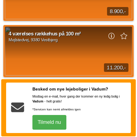
8.900,-
Når du træder ind i rækkehuset, mødes du af en entré. Herfra
er der adgang videre ind i boligens opholdsrum. Stueplan er
4 værelses rækkehus på 100 m²
indrettet med køkken og stue...
Mejlstedvej, 9380 Vestbjerg
Kilde: Lejebolig Mægleren
3 vær.
87 m²
efter aftale
11.200,-
Dette 4-værelses rækkehus på 100 m² er opført i en moderne
og enkel stil med lyse rum og en god indretning. Rækkehuset
Besked om nye lejeboliger i Vadum?
har en rummelig entré med skabsplads...
Modtag en e-mail, hver gang der kommer en ny ledig bolig i
Kilde: Lejebolig Mægleren
Vadum
-
helt gratis!
4 vær.
100 m²
efter aftale
*Servicen kan nemt afmeldes igen
Tilmeld nu