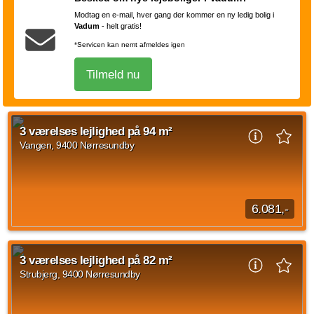
kroner og forbrug er på 1.075 kroner...
Modtag en e-mail, hver gang der kommer en ny ledig bolig i
Kilde: Prodomus BP
Vadum
-
helt gratis!
2 vær.
40 m²
efter aftale
*Servicen kan nemt afmeldes igen
Tilmeld nu
3 værelses lejlighed på 94 m²
Vangen, 9400 Nørresundby
6.081,-
3 værelses lejlighed beliggende Vangen, Nørresundby på 94
m2. Den månedlige husleje er på 6.081 kroner og forbrug er
3 værelses lejlighed på 82 m²
sat til 1.394 kroner. Indskuddet...
Strubjerg, 9400 Nørresundby
Kilde: Sundby-Hvorup Boligselskab
3 vær.
94 m²
efter aftale