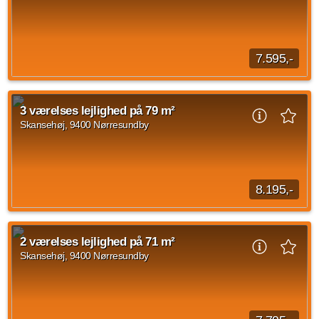
Kilde: Domea
3 vær.
98 m²
30. sep. 2026
7.595,-
Stuen er lys og rummelig og indrettet med et stort
vinduesparti. Der er åben planløsning mellem stuen og
3 værelses lejlighed på 79 m²
køkkenet, som er veludstyret med et flot hvidt...
Skansehøj, 9400 Nørresundby
Kilde: Aalborg Boligadministration ApS
2 vær.
68 m²
efter aftale
8.195,-
Køkkenet er godt udnyttet med et flot hvidt HTH-køkken med
alt i hårde hvidevarer. Der er installeret følgende:
2 værelses lejlighed på 71 m²
Køle/fryseskab Indbygningsovn Opvaskemaskine...
Skansehøj, 9400 Nørresundby
Kilde: Aalborg Boligadministration ApS
3 vær.
79 m²
efter aftale