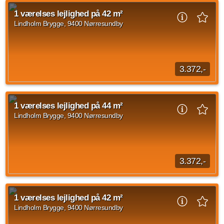
2 værelses lejlighed på Strubjerg, Nørresundby med en
størrelse på 69 kvadratmeter. Huslejen er på 5.919 kr og
1 værelses lejlighed på 42 m²
forbrug er sat til 837 kr. Lejligheden...
Lindholm Brygge, 9400 Nørresundby
Kilde: Sundby-Hvorup Boligselskab
2 vær.
69 m²
efter aftale
3.372,-
Velkommen til studieboligerne på PFA Kollegiet. PFA kollegiet
tilbyder attraktive studieboliger, som tilbyder et fællesskab til
1 værelses lejlighed på 44 m²
de studerende. Kollegiet...
Lindholm Brygge, 9400 Nørresundby
Kilde: Lejebolig Mægleren
1 vær.
42 m²
efter aftale
3.372,-
Velkommen til studieboligerne på PFA Kollegiet. PFA kollegiet
tilbyder attraktive studeboliger, som tilbyder et fællesskab til
1 værelses lejlighed på 42 m²
de studerende. Kollegiet...
Lindholm Brygge, 9400 Nørresundby
Kilde: Lejebolig Mægleren