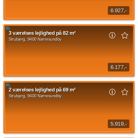
6.927,-
3 værelses lejlighed beliggende Strubjerg, Nørresundby med
et areal på 82 m2. Den månedlige husleje er på 6.927 DKK
3 værelses lejlighed på 82 m²
og forbrug er sat til 1.066 DKK...
Strubjerg, 9400 Nørresundby
Kilde: Sundby-Hvorup Boligselskab
3 vær.
82 m²
efter aftale
6.177,-
3 værelses lejlighed på Strubjerg, Nørresundby med en
størrelse på 82 m2. Den månedlige husleje udgør 6.177 DKK
2 værelses lejlighed på 69 m²
og forbrug er på 1.066 DKK. Lejligheden...
Strubjerg, 9400 Nørresundby
Kilde: Sundby-Hvorup Boligselskab
3 vær.
82 m²
efter aftale
5.919,-