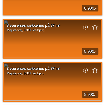
8.900,-
Når du træder ind i rækkehuset, mødes du af en entré. Herfra
er der adgang videre ind i boligens opholdsrum. Stueplan er
3 værelses rækkehus på 87 m²
indrettet med køkken og stue...
Mejlstedvej, 9380 Vestbjerg
Kilde: Lejebolig Mægleren
3 vær.
87 m²
efter aftale
8.900,-
Når du træder ind i rækkehuset, mødes du af en entré. Herfra
er der adgang videre ind i boligens opholdsrum. Stueplan er
3 værelses rækkehus på 87 m²
indrettet med køkken og stue...
Mejlstedvej, 9380 Vestbjerg
Kilde: Lejebolig Mægleren
3 vær.
87 m²
efter aftale
8.900,-