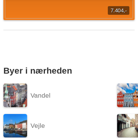
7.404,-
3 værelses rækkehus beliggende Gl. Rådhusvej, Nørre Nebel
på 88 m2 ledig fra d. 15. august 2026. Den månedlige husleje
er på 7.404 DKK. Indskuddet for...
Kilde: Aabvarde
3 vær.
88 m²
14. aug. 2026
Byer i nærheden
Vandel
Vejle