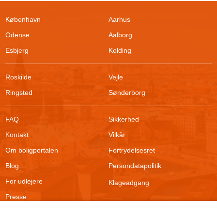
København
Aarhus
Odense
Aalborg
Esbjerg
Kolding
Roskilde
Vejle
Ringsted
Sønderborg
FAQ
Sikkerhed
Kontakt
Vilkår
Om boligportalen
Fortrydelsesret
Blog
Persondatapolitik
Filtrer søgning
For udlejere
Klageadgang
Presse