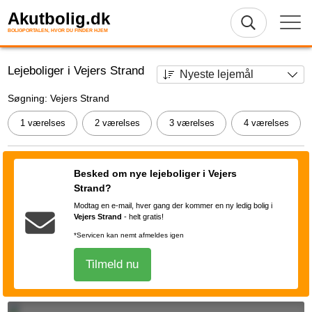
Akutbolig.dk
BOLIGPORTALEN, HVOR DU FINDER HJEM
Lejeboliger i Vejers Strand
Søgning: Vejers Strand
1 værelses
2 værelses
3 værelses
4 værelses
Besked om nye lejeboliger i Vejers
Strand?
Modtag en e-mail, hver gang der kommer en ny ledig bolig i
Vejers Strand
-
helt gratis!
*Servicen kan nemt afmeldes igen
Tilmeld nu