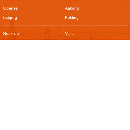
Odense
Aalborg
Esbjerg
Kolding
Roskilde
Vejle
Ringsted
Sønderborg
FAQ
Sikkerhed
Kontakt
Vilkår
Om boligportalen
Fortrydelsesret
Blog
Persondatapolitik
For udlejere
Klageadgang
Presse
© 2026
Akutbolig.dk ApS