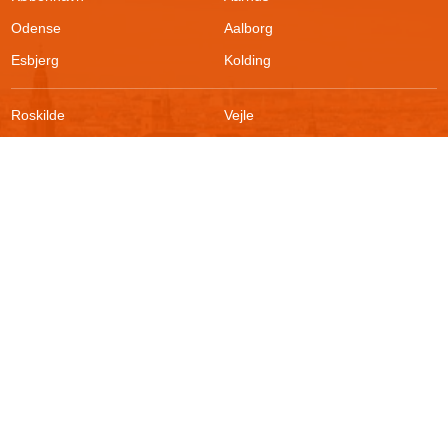
Odense
Aalborg
Esbjerg
Kolding
Roskilde
Vejle
Ringsted
Sønderborg
FAQ
Sikkerhed
Kontakt
Vilkår
Om boligportalen
Fortrydelsesret
Blog
Persondatapolitik
For udlejere
Klageadgang
Presse
© 2026
Akutbolig.dk ApS