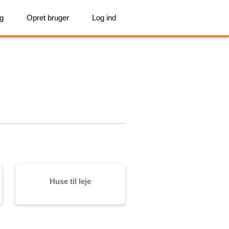
ig
Opret bruger
Log ind
Huse til leje