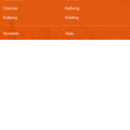
Odense
Aalborg
Esbjerg
Kolding
Roskilde
Vejle
Ringsted
Sønderborg
FAQ
Sikkerhed
Kontakt
Vilkår
Om boligportalen
Fortrydelsesret
Blog
Persondatapolitik
For udlejere
Klageadgang
Presse
© 2026
Akutbolig.dk ApS