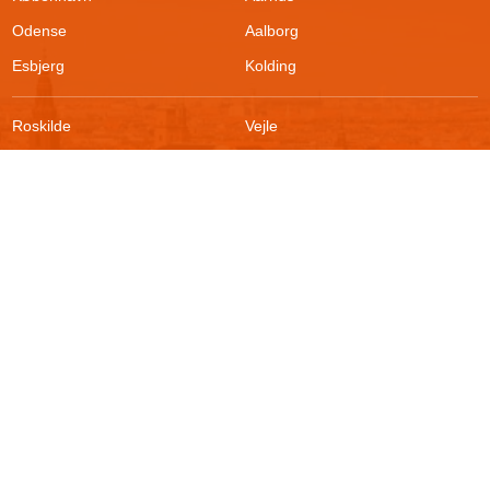
Odense
Aalborg
Esbjerg
Kolding
Roskilde
Vejle
Ringsted
Sønderborg
FAQ
Sikkerhed
Kontakt
Vilkår
Om boligportalen
Fortrydelsesret
Blog
Persondatapolitik
For udlejere
Klageadgang
Presse
© 2026
Akutbolig.dk ApS