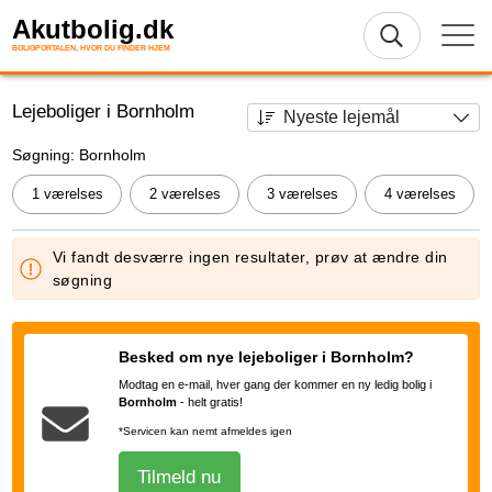
Akutbolig.dk
BOLIGPORTALEN, HVOR DU FINDER HJEM
Lejeboliger i Bornholm
Søgning: Bornholm
1 værelses
2 værelses
3 værelses
4 værelses
Vi fandt desværre ingen resultater, prøv at ændre din
søgning
Besked om nye lejeboliger i Bornholm?
Modtag en e-mail, hver gang der kommer en ny ledig bolig i
Bornholm
-
helt gratis!
*Servicen kan nemt afmeldes igen
Tilmeld nu