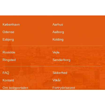
København
Aarhus
Odense
Aalborg
Esbjerg
Kolding
Roskilde
Vejle
Ringsted
Sønderborg
FAQ
Sikkerhed
Filtrer søgning
Kontakt
Vilkår
Om boligportalen
Fortrydelsesret
Blog
Persondatapolitik
Søg efter boliger
For udlejere
Klageadgang