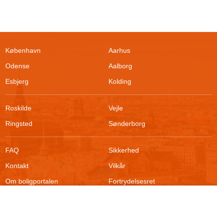
København
Aarhus
Odense
Aalborg
Esbjerg
Kolding
Roskilde
Vejle
Ringsted
Sønderborg
FAQ
Sikkerhed
Filtrer søgning
Kontakt
Vilkår
Om boligportalen
Fortrydelsesret
Blog
Persondatapolitik
Søg efter boliger
For udlejere
Klageadgang