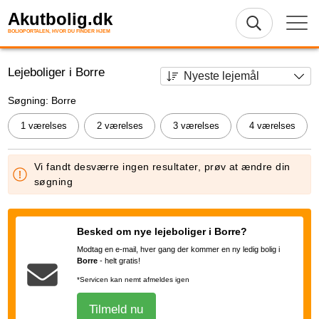
Akutbolig.dk
BOLIGPORTALEN, HVOR DU FINDER HJEM
Lejeboliger i Borre
Søgning: Borre
1 værelses
2 værelses
3 værelses
4 værelses
Vi fandt desværre ingen resultater, prøv at ændre din
søgning
Besked om nye lejeboliger i Borre?
Modtag en e-mail, hver gang der kommer en ny ledig bolig i
Borre
-
helt gratis!
*Servicen kan nemt afmeldes igen
Tilmeld nu