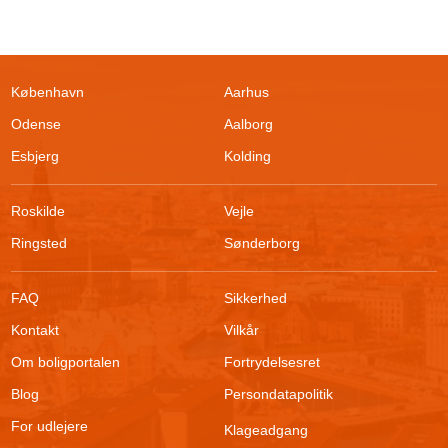
København
Aarhus
Odense
Aalborg
Esbjerg
Kolding
Roskilde
Vejle
Ringsted
Sønderborg
FAQ
Sikkerhed
Kontakt
Vilkår
Om boligportalen
Fortrydelsesret
Blog
Persondatapolitik
For udlejere
Filtrer søgning
Klageadgang