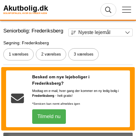
Akutbolig.dk
BOLIGPORTALEN, HVOR DU FINDER HJEM
Seniorbolig: Frederiksberg
Søgning: Frederiksberg
1 værelses
2 værelses
3 værelses
Besked om nye lejeboliger i
Frederiksberg?
Modtag en e-mail, hver gang der kommer en ny ledig bolig i
Frederiksberg
-
helt gratis!
*Servicen kan nemt afmeldes igen
Tilmeld nu