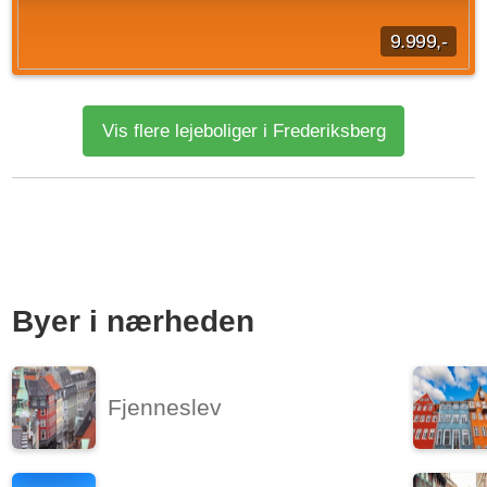
9.999,-
Lys og moderne 1-værelses lejlighed I denne 1 værelses
lejlighed installeres der et helt nyt køkken med kombi
Vis flere lejeboliger i Frederiksberg
vaske/tørremaskine, opvaskemaskine...
Kilde: Crescendo
1 vær.
37 m²
efter aftale
Byer i nærheden
Fjenneslev