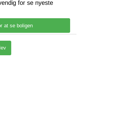
vendig for se nyeste
r at se boligen
lev