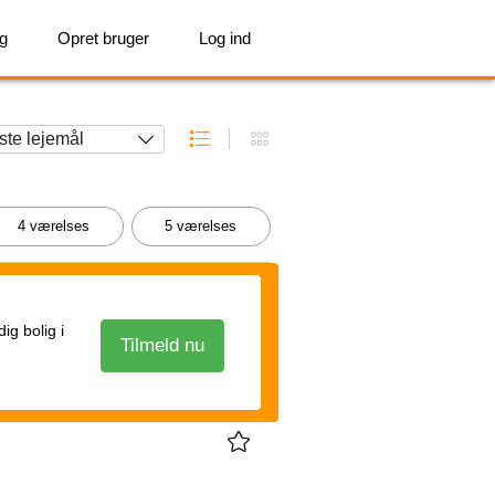
ig
Opret bruger
Log ind
4 værelses
5 værelses
g bolig i
Tilmeld nu