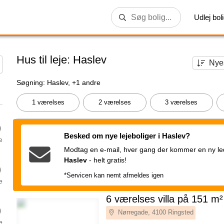
Udlej bol
Hus til leje: Haslev
Søgning: Haslev, +1 andre
1 værelses
2 værelses
3 værelses
Besked om nye lejeboliger i Haslev?
e
Modtag en e-mail, hver gang der kommer en ny ledi
Haslev
-
helt gratis!
*Servicen kan nemt afmeldes igen
e
6 værelses villa på 151 m²
Nørregade, 4100 Ringsted
e