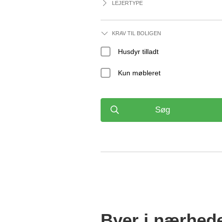
LEJERTYPE
KRAV TIL BOLIGEN
Husdyr tilladt
Kun møbleret
Søg
Byer i nærhed