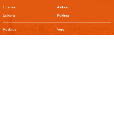
Odense
Aalborg
Esbjerg
Kolding
Roskilde
Vejle
Ringsted
Sønderborg
FAQ
Sikkerhed
Kontakt
Vilkår
Om boligportalen
Fortrydelsesret
Blog
Persondatapolitik
For udlejere
Klageadgang
Presse
© 2026
Akutbolig.dk ApS