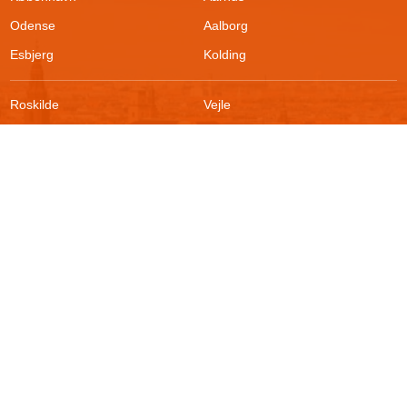
Odense
Aalborg
Esbjerg
Kolding
Roskilde
Vejle
Ringsted
Sønderborg
FAQ
Sikkerhed
Kontakt
Vilkår
Om boligportalen
Fortrydelsesret
Blog
Persondatapolitik
For udlejere
Klageadgang
Presse
© 2026
Akutbolig.dk ApS