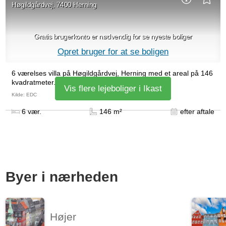
Høgildgårdvej, 7400 Herning
Gratis brugerkonto er nødvendig for se nyeste boliger
Opret bruger for at se boligen
6 værelses villa på Høgildgårdvej, Herning med et areal på 146
kvadratmeter. Huslejen er på 8.000 kr.
Vis flere lejeboliger i Ikast
Kilde: EDC
6 vær.
146 m²
efter aftale
Byer i nærheden
Højer