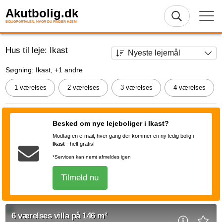
Akutbolig.dk
BOLIGPORTALEN, HVOR DU FINDER HJEM
Hus til leje: Ikast
Søgning: Ikast, +1 andre
1 værelses
2 værelses
3 værelses
4 værelses
Besked om nye lejeboliger i Ikast?
Modtag en e-mail, hver gang der kommer en ny ledig bolig i
Ikast
-
helt gratis!
*Servicen kan nemt afmeldes igen
Tilmeld nu
6 værelses villa på 146 m²