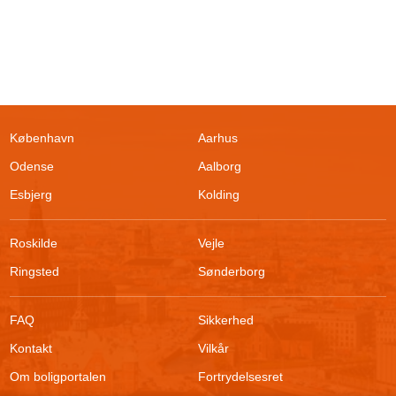
København
Aarhus
Odense
Aalborg
Esbjerg
Kolding
Roskilde
Vejle
Ringsted
Sønderborg
FAQ
Sikkerhed
Kontakt
Vilkår
Filtrer søgning
Om boligportalen
Fortrydelsesret