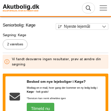
Akutbolig.dk
BOLIGPORTALEN, HVOR DU FINDER HJEM
Seniorbolig: Køge
Søgning: Køge
2 værelses
Vi fandt desværre ingen resultater, prøv at ændre din
søgning
Besked om nye lejeboliger i Køge?
Modtag en e-mail, hver gang der kommer en ny ledig bolig i
Køge
-
helt gratis!
*Servicen kan nemt afmeldes igen
Tilmeld nu