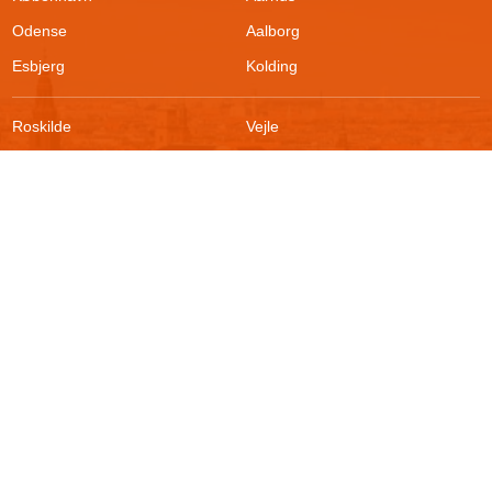
Odense
Aalborg
Esbjerg
Kolding
Roskilde
Vejle
Ringsted
Sønderborg
FAQ
Sikkerhed
Kontakt
Vilkår
Om boligportalen
Fortrydelsesret
Blog
Persondatapolitik
For udlejere
Klageadgang
Presse
© 2026
Akutbolig.dk ApS