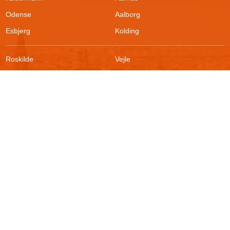
Odense
Aalborg
Esbjerg
Kolding
Roskilde
Vejle
Ringsted
Sønderborg
FAQ
Sikkerhed
Kontakt
Vilkår
Om boligportalen
Fortrydelsesret
Blog
Persondatapolitik
For udlejere
Klageadgang
Presse
© 2026
Akutbolig.dk ApS