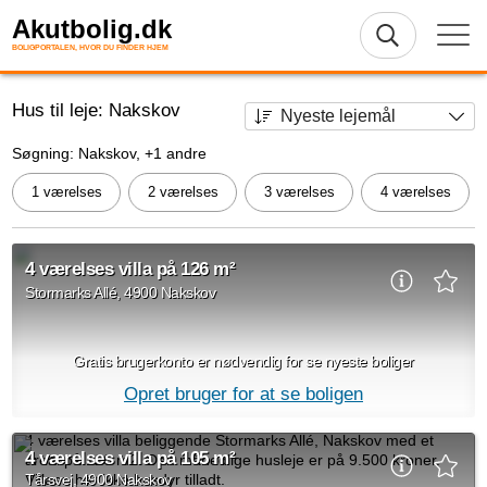
Akutbolig.dk
BOLIGPORTALEN, HVOR DU FINDER HJEM
Hus til leje: Nakskov
Søgning: Nakskov, +1 andre
1 værelses
2 værelses
3 værelses
4 værelses
4 værelses villa på 126 m²
Stormarks Allé, 4900 Nakskov
Gratis brugerkonto er nødvendig for se nyeste boliger
Opret bruger for at se boligen
4 værelses villa beliggende Stormarks Allé, Nakskov med et
4 værelses villa på 105 m²
areal på 126 m2. Den månedlige husleje er på 9.500 kroner.
Villaen har ikke husdyr tilladt.
Tårsvej, 4900 Nakskov