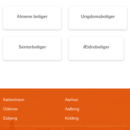
Almene boliger
Ungdomsboliger
Seniorboliger
Ældreboliger
København
Aarhus
Odense
Aalborg
Esbjerg
Kolding