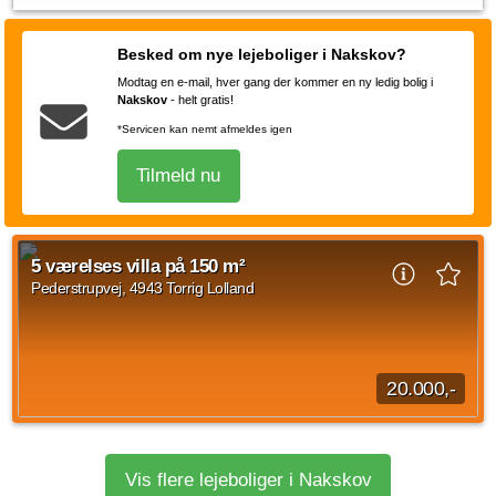
Dette byhus i Nakskov står klar til indflytning 1. juli 2026, hvor
det vil have gennemgået en omfattende renovering.
Besked om nye lejeboliger i Nakskov?
Modtag en e-mail, hver gang der kommer en ny ledig bolig i
5 vær.
142 m²
efter aftale
Nakskov
-
helt gratis!
*Servicen kan nemt afmeldes igen
Tilmeld nu
5 værelses villa på 150 m²
Pederstrupvej, 4943 Torrig Lolland
20.000,-
Fuldt møbleret 1 1/2 plans hus udlejes. Har i brug for en
midlertidig bolig evt. ved boligskift eller forsikringsskade, vil
Vis flere lejeboliger i Nakskov
denne fuldt møbleret bolig...