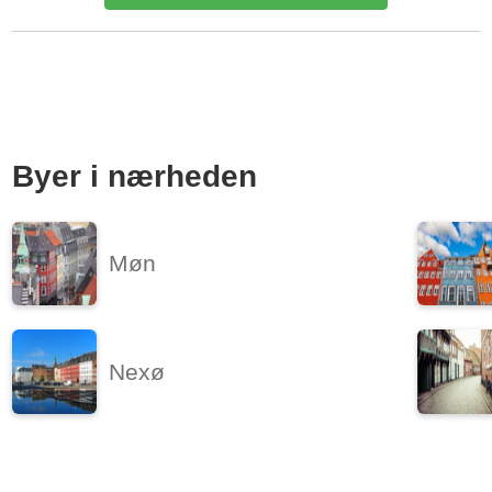
Kilde: Leje-portalen.dk
5 vær.
150 m²
efter aftale
Byer i nærheden
Møn
Nexø