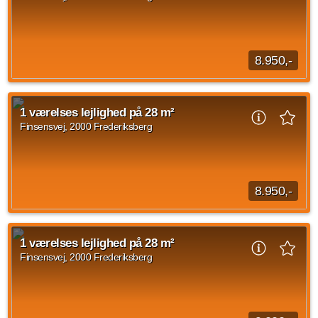
Kilde: EDC
1 vær.
29 m²
efter aftale
8.950,-
1 værelses lejlighed beliggende Finsensvej, Frederiksberg på
28 kvadratmeter med indflytning d. 1. september 2026. Den
1 værelses lejlighed på 28 m²
månedlige husleje er på 8.950...
Finsensvej, 2000 Frederiksberg
Kilde: EDC
1 vær.
28 m²
31. aug. 2026
8.950,-
1 værelses lejlighed beliggende Finsensvej, Frederiksberg
med en størrelse på 28 m2 til overtagelse d. 1. september
1 værelses lejlighed på 28 m²
2026. Huslejen udgør 8.950 kroner...
Finsensvej, 2000 Frederiksberg
Kilde: EDC
1 vær.
28 m²
31. aug. 2026