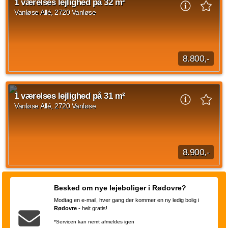
1 værelses lejlighed på 32 m²
kr.
Vanløse Allé, 2720 Vanløse
Kilde: EDC
1 vær.
32 m²
efter aftale
8.800,-
1 værelses lejlighed på Vanløse Allé, Vanløse med en
størrelse på 32 m2. Den månedlige husleje udgør 8.800 kr og
1 værelses lejlighed på 31 m²
forbrug er sat til 550 kr.
Vanløse Allé, 2720 Vanløse
Kilde: EDC
1 vær.
32 m²
efter aftale
8.900,-
1 værelses lejlighed beliggende Vanløse Allé, Vanløse med en
størrelse på 31 kvadratmeter. Husleje udgør 8.900 DKK og
Besked om nye lejeboliger i Rødovre?
forbrug er på 550 DKK.
Modtag en e-mail, hver gang der kommer en ny ledig bolig i
Kilde: EDC
Rødovre
-
helt gratis!
1 vær.
31 m²
efter aftale
*Servicen kan nemt afmeldes igen