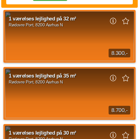
1 værelses lejlighed på 32 m²
Rødovre Port, 8200 Aarhus N
8.300,-
1 værelses lejlighed beliggende Rødovre Port, Aarhus N med
en størrelse på 32 m2. Husleje udgør 8.300 kroner og forbrug
1 værelses lejlighed på 35 m²
er sat til 500 kroner.
Rødovre Port, 8200 Aarhus N
Kilde: Rødovre Port
1 vær.
32 m²
efter aftale
8.700,-
1 værelses lejlighed på Rødovre Port, Aarhus N med en
størrelse på 35 m2. Husleje er på 8.700 kr og forbrug er sat til
1 værelses lejlighed på 30 m²
500 kr.
Rødovre Port, 8200 Aarhus N