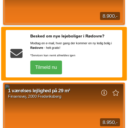
1 vær.
28 m²
2. okt. 2026
8.900,-
1 værelses lejlighed på Finsensvej, Frederiksberg med en
størrelse på 28 m2. Den månedlige husleje er på 8.900 kr og
Besked om nye lejeboliger i Rødovre?
forbrug er sat til 600 kr.
Modtag en e-mail, hver gang der kommer en ny ledig bolig i
Kilde: EDC
Rødovre
-
helt gratis!
1 vær.
28 m²
efter aftale
*Servicen kan nemt afmeldes igen
Tilmeld nu
1 værelses lejlighed på 29 m²
Finsensvej, 2000 Frederiksberg
8.950,-