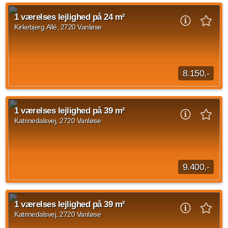
Velkommen til Kirkebjerg Allé – en lys og moderne 1-værelses
bolig med en god og funktionel planløsning. Boligen er
1 værelses lejlighed på 24 m²
indrettet med et åbent opholdsrum...
Kirkebjerg Allé, 2720 Vanløse
Kilde: Lejebolig Mægleren
1 vær.
28 m²
efter aftale
8.150,-
Velkommen til Kirkebjerg Allé – en lys og moderne 1-værelses
bolig med en god og funktionel planløsning. Boligen er
1 værelses lejlighed på 39 m²
indrettet med et åbent opholdsrum...
Katrinedalsvej, 2720 Vanløse
Kilde: Lejebolig Mægleren
1 vær.
24 m²
14. aug. 2026
9.400,-
På Katrinedalsvej udlejer vi 1-værelses lejligheder indrettet
med eget køkken og stort badeværelse med separat
1 værelses lejlighed på 39 m²
bruseniche og et toiletmøbel. Alle lejemål...
Katrinedalsvej, 2720 Vanløse
Kilde: Crescendo