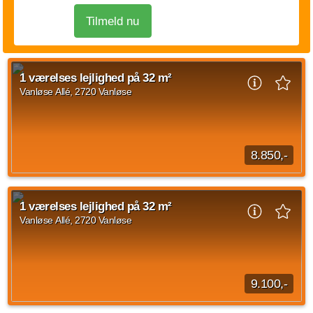
Tilmeld nu
1 værelses lejlighed på 32 m²
Vanløse Allé, 2720 Vanløse
8.850,-
1 værelses lejlighed på Vanløse Allé, Vanløse med et areal på
32 m2 med indflytning den 1. september 2026. Den
1 værelses lejlighed på 32 m²
månedlige husleje udgør 8.850 kr og forbrug...
Vanløse Allé, 2720 Vanløse
Kilde: EDC
1 vær.
32 m²
31. aug. 2026
9.100,-