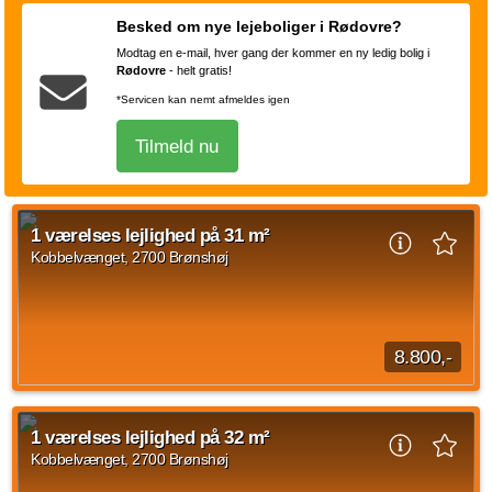
Micro Living Beliggende mod Kobbelvænget er Micro Living
boliger. Boligerne er henvendt til alle fra unge, studerende til
Besked om nye lejeboliger i Rødovre?
singler eller seniorer. Bygningen...
Modtag en e-mail, hver gang der kommer en ny ledig bolig i
Kilde: home
Rødovre
-
helt gratis!
1 vær.
31 m²
31. aug. 2026
*Servicen kan nemt afmeldes igen
Tilmeld nu
1 værelses lejlighed på 31 m²
Kobbelvænget, 2700 Brønshøj
8.800,-
Micro Living Beliggende mod Kobbelvænget er Micro Living
boliger. Boligerne er henvendt til alle fra unge, studerende til
1 værelses lejlighed på 32 m²
singler eller seniorer. Bygningen...
Kobbelvænget, 2700 Brønshøj
Kilde: home