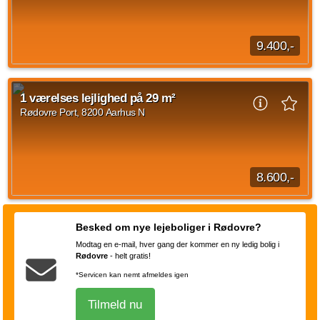
1 vær.
39 m²
31. aug. 2026
9.400,-
På Katrinedalsvej udlejes étværelses lejligheder med eget
køkken og rummeligt badeværelse med separat bruseniche
1 værelses lejlighed på 29 m²
og vaskemøbel. Til hver bolig hører...
Rødovre Port, 8200 Aarhus N
Kilde: home
1 vær.
39 m²
30. sep. 2026
8.600,-
1 værelses lejlighed på Rødovre Port, Aarhus N med et areal
på 29 kvadratmeter. Den månedlige husleje udgør 8.600 DKK
Besked om nye lejeboliger i Rødovre?
og forbrug er på 500 DKK.
Modtag en e-mail, hver gang der kommer en ny ledig bolig i
Kilde: Rødovre Port
Rødovre
-
helt gratis!
1 vær.
29 m²
efter aftale
*Servicen kan nemt afmeldes igen
Tilmeld nu