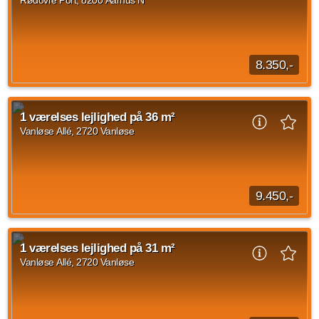
Kilde: Rødovre Port
1 vær.
35 m²
efter aftale
8.350,-
1 værelses lejlighed beliggende Rødovre Port, Aarhus N på
30 kvadratmeter. Huslejen udgør 8.350 DKK og forbrug er sat
1 værelses lejlighed på 36 m²
til 500 DKK.
Vanløse Allé, 2720 Vanløse
Kilde: Rødovre Port
1 vær.
30 m²
efter aftale
9.450,-
1 værelses lejlighed beliggende Vanløse Allé, Vanløse med et
areal på 36 m2. Husleje er på 9.450 kroner og forbrug er på
1 værelses lejlighed på 31 m²
550 kroner.
Vanløse Allé, 2720 Vanløse
Kilde: EDC
1 vær.
36 m²
efter aftale