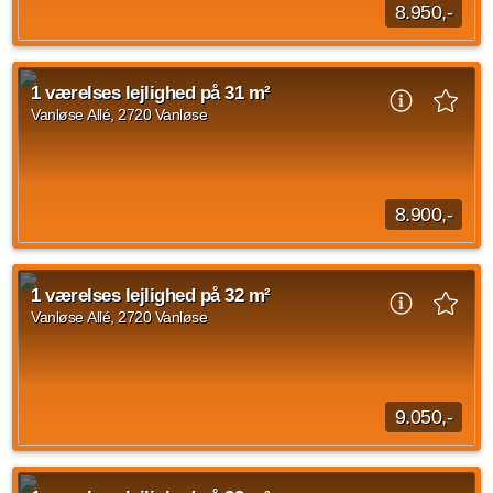
8.950,-
1 værelses lejlighed beliggende Vanløse Allé, Vanløse med et
areal på 31 m2. Huslejen er på 8.950 kroner og forbrug er på
1 værelses lejlighed på 31 m²
550 kroner.
Vanløse Allé, 2720 Vanløse
Kilde: EDC
1 vær.
31 m²
efter aftale
8.900,-
1 værelses lejlighed på Vanløse Allé, Vanløse på 31
kvadratmeter til overtagelse d. 15. september 2026. Husleje
1 værelses lejlighed på 32 m²
er på 8.900 kr og forbrug er sat til 550 kr.
Vanløse Allé, 2720 Vanløse
Kilde: EDC
1 vær.
31 m²
14. sep. 2026
9.050,-
1 værelses lejlighed på Vanløse Allé, Vanløse på 32
kvadratmeter. Huslejen udgør 9.050 kr og forbrug er på 550