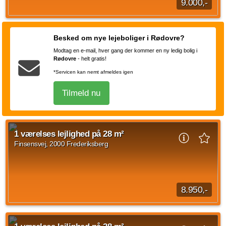
9.000,-
1 værelses lejlighed beliggende Finsensvej, Frederiksberg på
28 kvadratmeter ledig fra d. 1. september 2026. Huslejen
Besked om nye lejeboliger i Rødovre?
udgør 9.000 kroner og forbrug...
Modtag en e-mail, hver gang der kommer en ny ledig bolig i
Kilde: EDC
Rødovre
-
helt gratis!
1 vær.
28 m²
31. aug. 2026
*Servicen kan nemt afmeldes igen
Tilmeld nu
1 værelses lejlighed på 28 m²
Finsensvej, 2000 Frederiksberg
8.950,-
1 værelses lejlighed beliggende Finsensvej, Frederiksberg
med en størrelse på 28 m2. Husleje udgør 8.950 DKK og