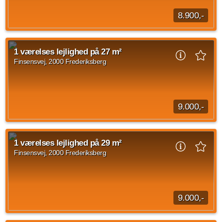
8.900,-
1 værelses lejlighed beliggende Finsensvej, Frederiksberg
med en størrelse på 28 m2 ledig fra d. 1. september 2026.
1 værelses lejlighed på 27 m²
Husleje udgør 8.900 kroner og forbrug...
Finsensvej, 2000 Frederiksberg
Kilde: EDC
1 vær.
28 m²
31. aug. 2026
9.000,-
1 værelses lejlighed på Finsensvej, Frederiksberg med en
størrelse på 27 kvadratmeter. Den månedlige husleje udgør
1 værelses lejlighed på 29 m²
9.000 kr og forbrug er sat til 600 kr.
Finsensvej, 2000 Frederiksberg
Kilde: EDC
1 vær.
27 m²
efter aftale
9.000,-
1 værelses lejlighed beliggende Finsensvej, Frederiksberg