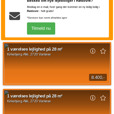
og perfekt beliggenhed. Denne velindrettede 1-værelses
Besked om nye lejeboliger i Rødovre?
lejlighed på 29 m² er en del af det...
Modtag en e-mail, hver gang der kommer en ny ledig bolig i
Rødovre
-
helt gratis!
Kilde: UngBo Danmark A/S
*Servicen kan nemt afmeldes igen
1 vær.
29 m²
14. sep. 2026
Tilmeld nu
1 værelses lejlighed på 28 m²
Kirkebjerg Allé, 2720 Vanløse
8.400,-
Velkommen til Kirkebjerg Allé – en lys og moderne 1-værelses
bolig med en god og funktionel planløsning. Boligen er
1 værelses lejlighed på 28 m²
indrettet med et åbent opholdsrum...
Kirkebjerg Allé, 2720 Vanløse
Kilde: Lejebolig Mægleren
1 vær.
28 m²
efter aftale