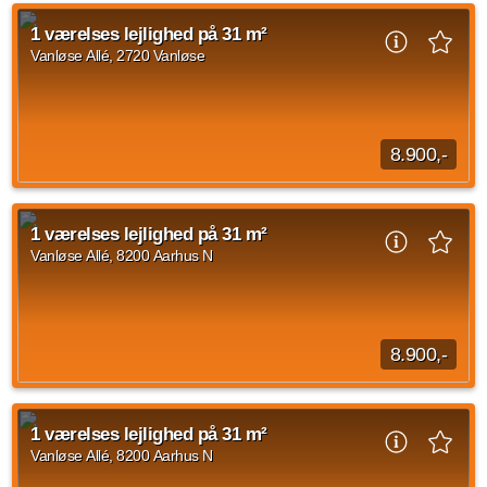
1 værelses lejlighed på Vanløse Allé, Vanløse med et areal på
32 kvadratmeter ledig fra den 1. september 2026. Husleje
1 værelses lejlighed på 31 m²
udgør 9.100 DKK og forbrug er...
Vanløse Allé, 2720 Vanløse
Kilde: EDC
1 vær.
32 m²
31. aug. 2026
8.900,-
1 værelses lejlighed på Vanløse Allé, Vanløse med en
størrelse på 31 m2. Den månedlige husleje er på 8.900 DKK
1 værelses lejlighed på 31 m²
og forbrug er på 550 DKK.
Vanløse Allé, 8200 Aarhus N
Kilde: EDC
1 vær.
31 m²
efter aftale
8.900,-
1 værelses lejlighed på Vanløse Allé, Aarhus N med et areal
på 31 kvadratmeter med indflytning den 1. november 2026.
1 værelses lejlighed på 31 m²
Husleje udgør 8.900 kr og forbrug...
Vanløse Allé, 8200 Aarhus N
Kilde: Blækhus Aarhus