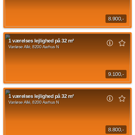
1 vær.
31 m²
31. okt. 2026
8.900,-
1 værelses lejlighed på Vanløse Allé, Aarhus N med en
størrelse på 31 m2 til overtagelse den 15. september 2026.
1 værelses lejlighed på 32 m²
Husleje er på 8.900 DKK og forbrug...
Vanløse Allé, 8200 Aarhus N
Kilde: Blækhus Aarhus
1 vær.
31 m²
14. sep. 2026
9.100,-
1 værelses lejlighed beliggende Vanløse Allé, Aarhus N med
et areal på 32 m2 med indflytning den 1. september 2026.
1 værelses lejlighed på 32 m²
Husleje er på 9.100 kroner og forbrug...
Vanløse Allé, 8200 Aarhus N
Kilde: Blækhus Aarhus
1 vær.
32 m²
31. aug. 2026
8.800,-