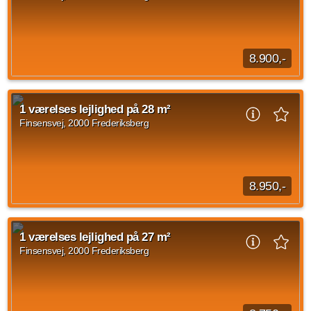
Kilde: EDC
1 vær.
28 m²
efter aftale
8.900,-
1 værelses lejlighed beliggende Finsensvej, Frederiksberg
med et areal på 28 m2. Huslejen udgør 8.900 kroner og
1 værelses lejlighed på 28 m²
forbrug er på 600 kroner.
Finsensvej, 2000 Frederiksberg
Kilde: EDC
1 vær.
28 m²
efter aftale
8.950,-
1 værelses lejlighed på Finsensvej, Frederiksberg på 28 m2
ledig fra den 1. september 2026. Den månedlige husleje
1 værelses lejlighed på 27 m²
udgør 8.950 DKK og forbrug er på 600 DKK.
Finsensvej, 2000 Frederiksberg
Kilde: EDC
1 vær.
28 m²
31. aug. 2026