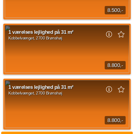
8.500,-
Beliggende mod Kobbelvænget er Micro Living boliger.
Boligerne er henvendt til alle fra unge, studerende til singler
1 værelses lejlighed på 31 m²
eller seniorer. Bygningen består...
Kobbelvænget, 2700 Brønshøj
Kilde: home
1 vær.
32 m²
efter aftale
8.800,-
Micro Living Beliggende mod Kobbelvænget er Micro Living
boliger. Boligerne er henvendt til alle fra unge, studerende til
1 værelses lejlighed på 31 m²
singler eller seniorer. Bygningen...
Kobbelvænget, 2700 Brønshøj
Kilde: home
1 vær.
31 m²
14. sep. 2026
8.800,-