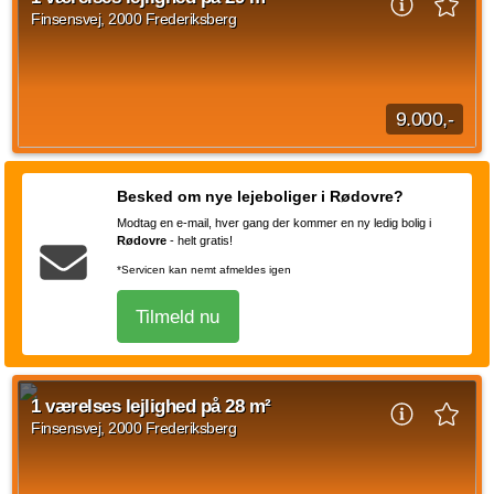
9.050 DKK og forbrug er på 600 DKK.
Finsensvej, 2000 Frederiksberg
Kilde: EDC
1 vær.
29 m²
efter aftale
9.000,-
1 værelses lejlighed beliggende Finsensvej, Frederiksberg
med et areal på 29 kvadratmeter. Den månedlige husleje er
Besked om nye lejeboliger i Rødovre?
på 9.000 kroner og forbrug er p...
Modtag en e-mail, hver gang der kommer en ny ledig bolig i
Kilde: EDC
Rødovre
-
helt gratis!
1 vær.
29 m²
efter aftale
*Servicen kan nemt afmeldes igen
Tilmeld nu
1 værelses lejlighed på 28 m²
Finsensvej, 2000 Frederiksberg