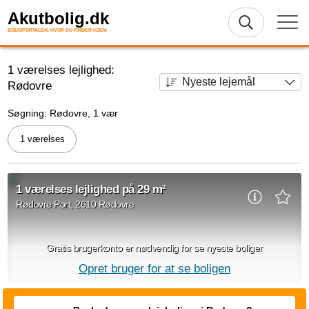
Akutbolig.dk
BOLIGPORTALEN, HVOR DU FINDER HJEM
1 værelses lejlighed:
Rødovre
Søgning: Rødovre, 1 vær
1 værelses
1 værelses lejlighed på 29 m²
Rødovre Port, 2610 Rødovre
Gratis brugerkonto er nødvendig for se nyeste boliger
Opret bruger for at se boligen
Velkommen til Rødovre Port – nybyggeri med moderne komfort