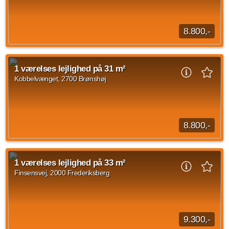
1 vær.
31 m²
efter aftale
8.800,-
Beliggende mod Kobbelvænget er Micro Living boliger.
Boligerne er henvendt til alle fra unge, studerende til singler
1 værelses lejlighed på 31 m²
eller seniorer. Bygningen består...
Kobbelvænget, 2700 Brønshøj
Kilde: home
1 vær.
32 m²
30. sep. 2026
8.800,-
Beliggende mod Kobbelvænget er Micro Living boliger.
Boligerne er henvendt til alle fra unge, studerende til singler
1 værelses lejlighed på 33 m²
eller seniorer. Bygningen består...
Finsensvej, 2000 Frederiksberg
Kilde: home
1 vær.
31 m²
30. sep. 2026
9.300,-