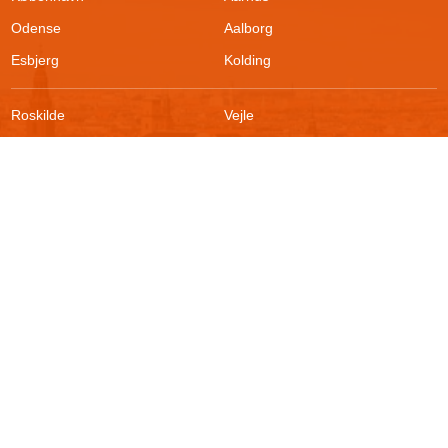
Odense
Aalborg
Esbjerg
Kolding
Roskilde
Vejle
Ringsted
Sønderborg
FAQ
Sikkerhed
Kontakt
Vilkår
Om boligportalen
Fortrydelsesret
Blog
Persondatapolitik
For udlejere
Klageadgang
Presse
© 2026
Akutbolig.dk ApS