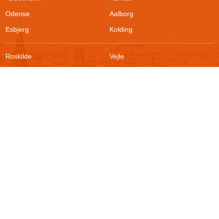
Odense
Aalborg
Esbjerg
Kolding
Roskilde
Vejle
Ringsted
Sønderborg
FAQ
Sikkerhed
Kontakt
Vilkår
Om boligportalen
Fortrydelsesret
Blog
Persondatapolitik
For udlejere
Klageadgang
Presse
© 2026
Akutbolig.dk ApS