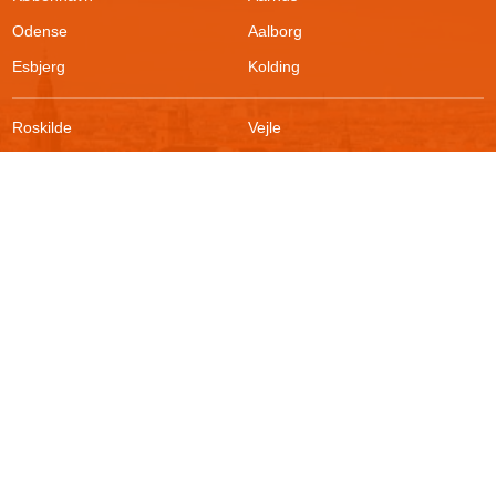
Odense
Aalborg
Esbjerg
Kolding
Roskilde
Vejle
Ringsted
Sønderborg
FAQ
Sikkerhed
Kontakt
Vilkår
Om boligportalen
Fortrydelsesret
Blog
Persondatapolitik
For udlejere
Klageadgang
Presse
© 2026
Akutbolig.dk ApS