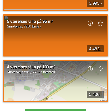
3.995,-
Til leje med forkøbsret. Til leje med mulighed for køb med
delvis finansiering. Dråbystræde, 7900 Nykøbing M3 værelses
5 værelses villa på 95 m²
villa på 76 m²Hyggelig hus med...
Søndervej, 7950 Erslev
Kilde: Leje-portalen.dk
3 vær.
76 m²
efter aftale
4.482,-
På stille vej i Ø. Jølby tæt på indkøbsmulighed i Brugsen
findes dette lille hus med ugeneret have.I stueplan er der
4 værelses villa på 130 m²
køkken, stor lys stue og værelse...
Kløvervej Koldby, 7752 Snedsted
Kilde: Leje-portalen.dk
5 vær.
95 m²
efter aftale
5.400,-
Parcelhuset ligger på en rolig og stille vej med en dejlig have
til, der er garage til der er trægulve i det meste af huset og en