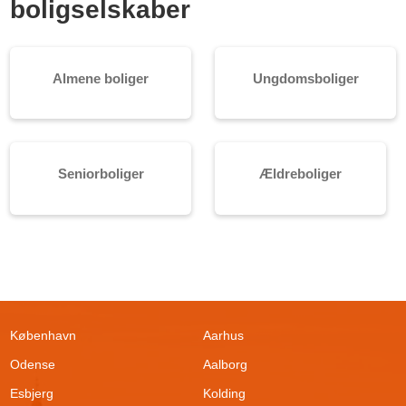
boligselskaber
Almene boliger
Ungdomsboliger
Seniorboliger
Ældreboliger
København
Aarhus
Odense
Aalborg
Esbjerg
Kolding