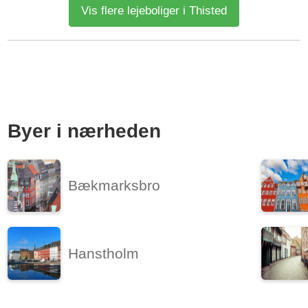
Vis flere lejeboliger i Thisted
overbygget terrasse...
Kilde: Leje-portalen.dk
4 vær.
130 m²
efter aftale
Byer i nærheden
Bækmarksbro
Hanstholm