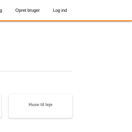
ig
Opret bruger
Log ind
Huse til leje