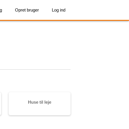
ig
Opret bruger
Log ind
Huse til leje