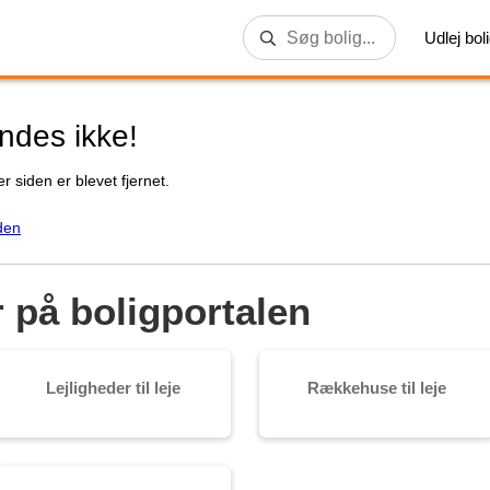
Udlej bol
indes ikke!
r siden er blevet fjernet.
den
r på boligportalen
Lejligheder til leje
Rækkehuse til leje